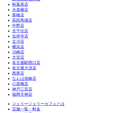
秋葉原店
水道橋店
新橋店
高田馬場店
中野店
北千住店
吉祥寺店
立川店
横浜店
川崎店
大宮店
名古屋駅西口店
名古屋大須店
西尾店
なんば戎橋店
心斎橋店
神戸三宮店
福岡天神店
ジェリージェリーカフェとは
店舗一覧・料金