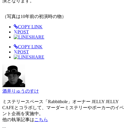
演となります。
（写真は10年前の初演時の物）
COPY LINK
𝕏
POST
SHARE
COPY LINK
𝕏
POST
SHARE
酒井りゅうのすけ
ミステリースペース「Rabbithole」オーナー JELLY JELLY
CAFEとコラボして、マーダーミステリーやポーカーのイベ
ント企画を実施中。
他の執筆記事は
こちら