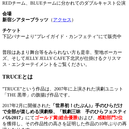
REDチーム、BLUEチームに分かれてのダブルキャスト公演
会場
新宿シアターブラッツ
（
アクセス
）
チケット
下記バナーより"プレイガイド・カンフェティ"にて販売中
普段はあまり舞台等をみられない方も是非、聖地ポーカー
ズ、そしてJELLY JELLY CAFE下北沢が仕掛けるクリスマ
ス・エンターテイメントをご覧ください。
TRUCEとは
”TRUCE”という作品は、2007年に上演された演劇ユニット
「THE 黒帯」の旗揚げ作品です。
2017年2月に開催された
「世界初！(たぶん)」手のひらだけ
で全部が楽しめる演劇祭、「観劇三昧 手のひらフェスティ
バル2017」
にて
ゴールド賞(総合優勝)
および、
感動部門2位
を獲得し、その作品性の高さを証明した作品の10年ぶりの再