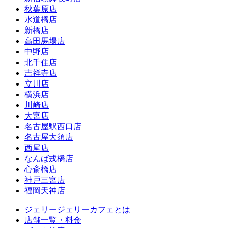
秋葉原店
水道橋店
新橋店
高田馬場店
中野店
北千住店
吉祥寺店
立川店
横浜店
川崎店
大宮店
名古屋駅西口店
名古屋大須店
西尾店
なんば戎橋店
心斎橋店
神戸三宮店
福岡天神店
ジェリージェリーカフェとは
店舗一覧・料金