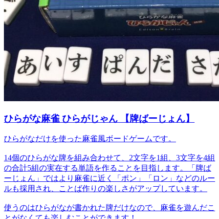
ひらがな麻雀 ひらがじゃん 【牌ばーじょん】
ひらがなだけを使った麻雀風ボードゲームです。
14個のひらがな牌を組み合わせて、2文字を1組、3文字を4組
の合計5組の実在する単語を作ることを目指します。「牌ば
ーじょん」ではより麻雀に近く「ポン」「ロン」などのルー
ルも採用され、ことば作りの楽しさがアップしています。
使うのはひらがなが書かれた牌だけなので、麻雀を遊んだこ
とがなくても楽しむことができます！