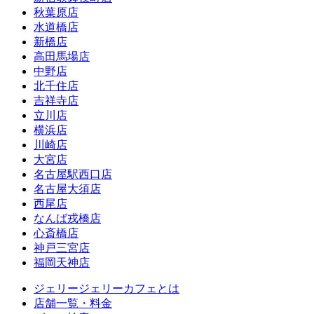
秋葉原店
水道橋店
新橋店
高田馬場店
中野店
北千住店
吉祥寺店
立川店
横浜店
川崎店
大宮店
名古屋駅西口店
名古屋大須店
西尾店
なんば戎橋店
心斎橋店
神戸三宮店
福岡天神店
ジェリージェリーカフェとは
店舗一覧・料金