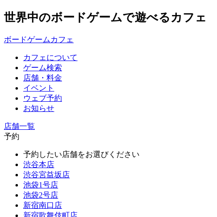
世界中のボードゲームで遊べるカフェ
ボードゲームカフェ
カフェについて
ゲーム検索
店舗・料金
イベント
ウェブ予約
お知らせ
店舗一覧
予約
予約したい店舗をお選びください
渋谷本店
渋谷宮益坂店
池袋1号店
池袋2号店
新宿南口店
新宿歌舞伎町店