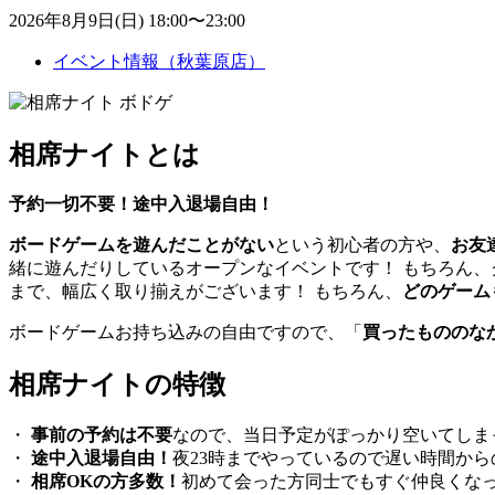
2026年8月9日(日) 18:00〜23:00
イベント情報（秋葉原店）
相席ナイトとは
予約一切不要！途中入退場自由！
ボードゲームを遊んだことがない
という初心者の方や、
お友
緒に遊んだりしているオープンなイベントです！ もちろん、
まで、幅広く取り揃えがございます！ もちろん、
どのゲーム
ボードゲームお持ち込みの自由ですので、「
買ったもののな
相席ナイトの特徴
・
事前の予約は不要
なので、当日予定がぽっかり空いてしま
・
途中入退場自由！
夜23時までやっているので遅い時間か
・
相席OKの方多数！
初めて会った方同士でもすぐ仲良くな