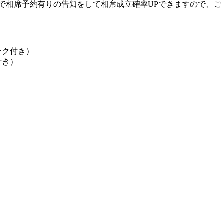
sで相席予約有りの告知をして相席成立確率UPできますので、
ンク付き）
付き）