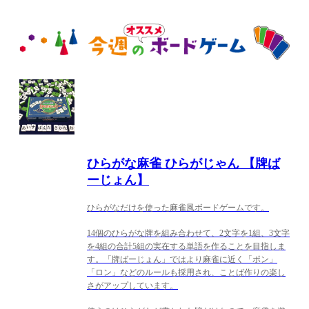
ひらがな麻雀 ひらがじゃん 【牌ば
ーじょん】
ひらがなだけを使った麻雀風ボードゲームです。
14個のひらがな牌を組み合わせて、2文字を1組、3文字
を4組の合計5組の実在する単語を作ることを目指しま
す。「牌ばーじょん」ではより麻雀に近く「ポン」
「ロン」などのルールも採用され、ことば作りの楽し
さがアップしています。