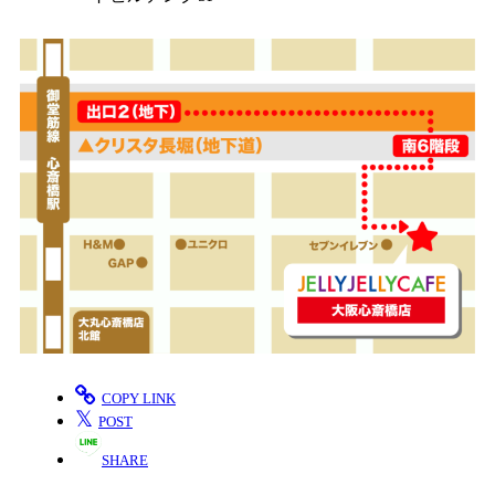
COPY LINK
𝕏
POST
SHARE