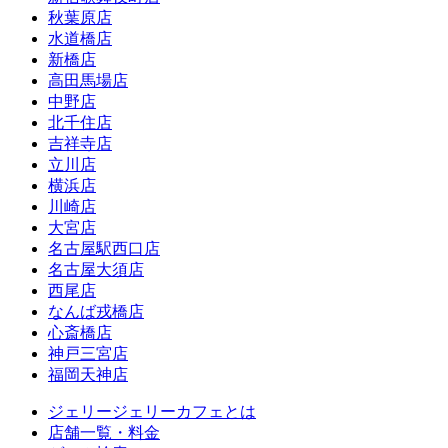
秋葉原店
水道橋店
新橋店
高田馬場店
中野店
北千住店
吉祥寺店
立川店
横浜店
川崎店
大宮店
名古屋駅西口店
名古屋大須店
西尾店
なんば戎橋店
心斎橋店
神戸三宮店
福岡天神店
ジェリージェリーカフェとは
店舗一覧・料金