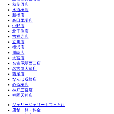
秋葉原店
水道橋店
新橋店
高田馬場店
中野店
北千住店
吉祥寺店
立川店
横浜店
川崎店
大宮店
名古屋駅西口店
名古屋大須店
西尾店
なんば戎橋店
心斎橋店
神戸三宮店
福岡天神店
ジェリージェリーカフェとは
店舗一覧・料金