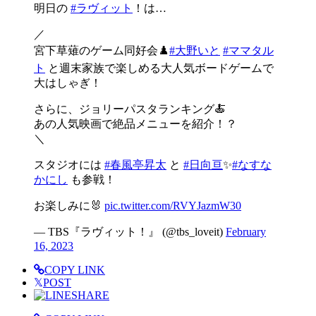
明日の
#ラヴィット
！は…
／
宮下草薙のゲーム同好会♟️
#大野いと
#ママタル
ト
と週末家族で楽しめる大人気ボードゲームで
大はしゃぎ！
さらに、ジョリーパスタランキング🍝
あの人気映画で絶品メニューを紹介！？
＼
スタジオには
#春風亭昇太
と
#日向亘
✨
#なすな
かにし
も参戦！
お楽しみに🐰
pic.twitter.com/RVYJazmW30
— TBS『ラヴィット！』 (@tbs_loveit)
February
16, 2023
COPY LINK
𝕏
POST
SHARE