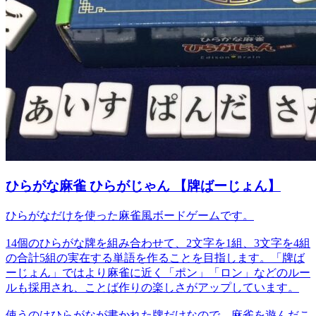
ひらがな麻雀 ひらがじゃん 【牌ばーじょん】
ひらがなだけを使った麻雀風ボードゲームです。
14個のひらがな牌を組み合わせて、2文字を1組、3文字を4組
の合計5組の実在する単語を作ることを目指します。「牌ば
ーじょん」ではより麻雀に近く「ポン」「ロン」などのルー
ルも採用され、ことば作りの楽しさがアップしています。
使うのはひらがなが書かれた牌だけなので、麻雀を遊んだこ