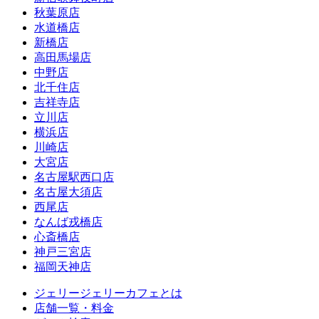
秋葉原店
水道橋店
新橋店
高田馬場店
中野店
北千住店
吉祥寺店
立川店
横浜店
川崎店
大宮店
名古屋駅西口店
名古屋大須店
西尾店
なんば戎橋店
心斎橋店
神戸三宮店
福岡天神店
ジェリージェリーカフェとは
店舗一覧・料金