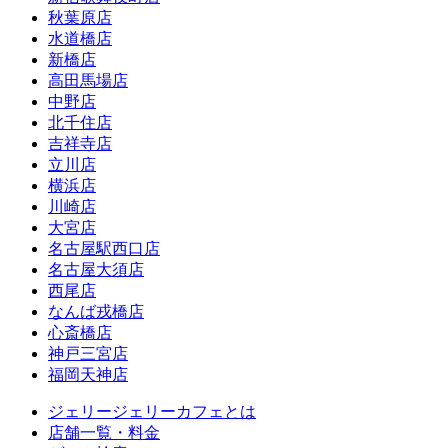
秋葉原店
水道橋店
新橋店
高田馬場店
中野店
北千住店
吉祥寺店
立川店
横浜店
川崎店
大宮店
名古屋駅西口店
名古屋大須店
西尾店
なんば戎橋店
心斎橋店
神戸三宮店
福岡天神店
ジェリージェリーカフェとは
店舗一覧・料金