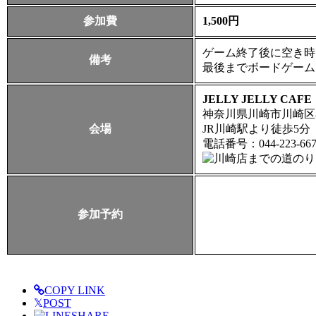
参加費
1,500円
ゲーム終了後に空き時
備考
最後までボードゲーム
JELLY JELLY CA
神奈川県川崎市川崎区小川
会場
JR川崎駅より徒歩5分
電話番号：044-223-667
参加予約
COPY LINK
𝕏
POST
SHARE