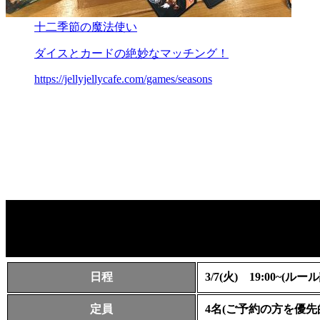
十二季節の魔法使い
ダイスとカードの絶妙なマッチング！
https://jellyjellycafe.com/games/seasons
日程
3/7(火) 19:00~
定員
4名(ご予約の方を優