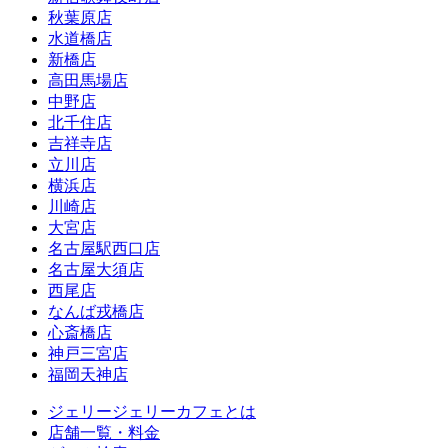
秋葉原店
水道橋店
新橋店
高田馬場店
中野店
北千住店
吉祥寺店
立川店
横浜店
川崎店
大宮店
名古屋駅西口店
名古屋大須店
西尾店
なんば戎橋店
心斎橋店
神戸三宮店
福岡天神店
ジェリージェリーカフェとは
店舗一覧・料金