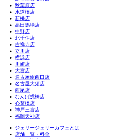
秋葉原店
水道橋店
新橋店
高田馬場店
中野店
北千住店
吉祥寺店
立川店
横浜店
川崎店
大宮店
名古屋駅西口店
名古屋大須店
西尾店
なんば戎橋店
心斎橋店
神戸三宮店
福岡天神店
ジェリージェリーカフェとは
店舗一覧・料金