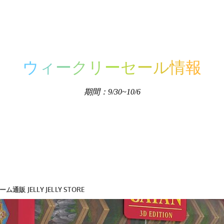
ウ
ィ
ー
ク
リ
ー
セ
ー
ル
情
報
期間：9/30~10/6
好きです。とにかく頑張ります。