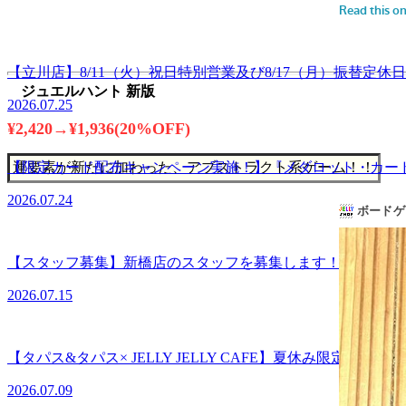
【立川店】8/11（火）祝日特別営業及び8/17（月）振替定休
ジュエルハント 新版
2026.07.25
¥2,420→¥1,936(20%OFF)
【限定カード配布キャンペーン実施！】『メダロット・カー
運要素が新たに加わった、アブストラクト系ゲーム！！
2026.07.24
【スタッフ募集】新橋店のスタッフを募集します！【履歴書
2026.07.15
【タパス&タパス× JELLY JELLY CAFE】夏休み限定！レ
2026.07.09