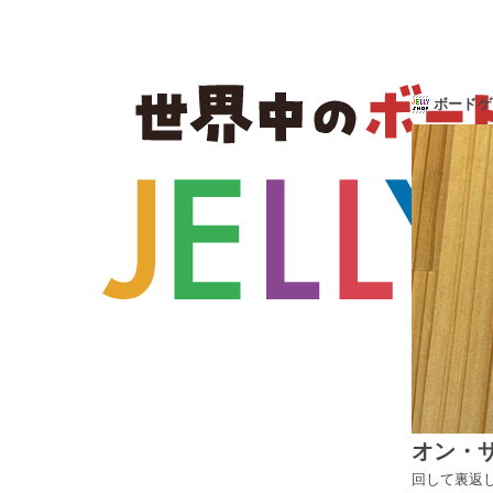
¥1,610→¥1,288(20%OFF)
回して裏返して重ねて！