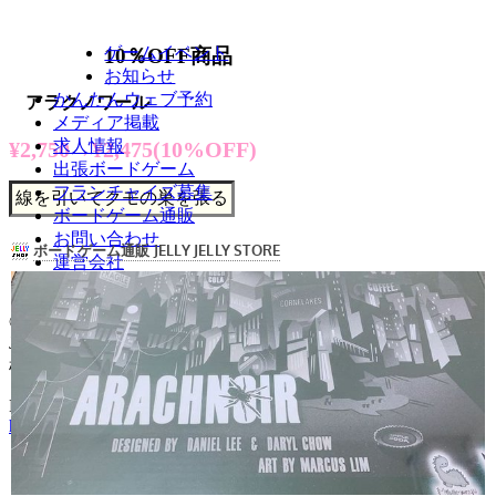
ゲームイベント
10％OFF商品
お知らせ
かんたんウェブ予約
アラクノワール
メディア掲載
求人情報
¥2,750→¥2,475(10%OFF)
出張ボードゲーム
フランチャイズ募集
線を引いてクモの巣を張る
ボードゲーム通販
お問い合わせ
運営会社
ENGLISH
©2026 JELLY JELLY CAFE All Rights Reserved.
JELLY JELLY CAFEは株式会社ピチカートデザインの登録商
標です
Do you live outside Japan? English website is available.
https://jellyjellycafe.com/en