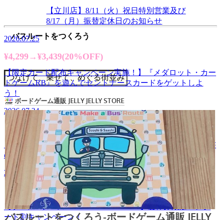
【立川店】8/11（火）祝日特別営業及び
8/17（月）振替定休日のお知らせ
バスルートをつくろう
2026.07.25
¥4,299→¥3,439(20%OFF)
【限定カード配布キャンペーン実施！】『メダロット・カー
つなげて、乗せて、めぐる街並み
ドゲームRB』を遊んでセントナースカードをゲットしよ
う！
2026.07.24
【スタッフ募集】新橋店のスタッフを募集します！【履歴書
の持参必要なし】
2026.07.15
【タパス&タパス× JELLY JELLY CAFE】夏休み限定！レシ
ート割キャンペーン！