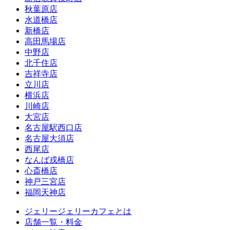
秋葉原店
水道橋店
新橋店
高田馬場店
中野店
北千住店
吉祥寺店
立川店
横浜店
川崎店
大宮店
名古屋駅西口店
名古屋大須店
西尾店
なんば戎橋店
心斎橋店
神戸三宮店
福岡天神店
ジェリージェリーカフェとは
店舗一覧・料金