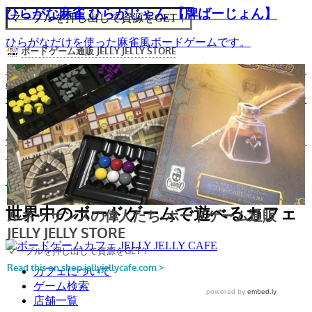
ひらがな麻雀 ひらがじゃん 【牌ばーじょん】
マーブルを押し出して資源をGET！
ひらがなだけを使った麻雀風ボードゲームです。
14個のひらがな牌を組み合わせて、2文字を1組、3文字を4組
の合計5組の実在する単語を作ることを目指します。「牌ば
ーじょん」ではより麻雀に近く「ポン」「ロン」などのルー
ルも採用され、ことば作りの楽しさがアップしています。
使うのはひらがなが書かれた牌だけなので、麻雀を遊んだこ
とがなくても楽しむことができます！
このゲームを詳しく見る
世界中のボードゲームで遊べるカフェ
カフェについて
ゲーム検索
店舗一覧