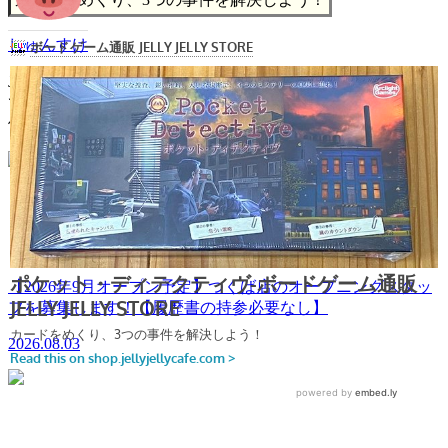
しゅんすけ
JELLY JELLY CAFEの事務員。ポーカー、麻雀、将棋が好き
です。とにかく頑張ります。
他の執筆記事は
こちら
こんな記事もどうですか？
【2026年9月オープン予定】つくば店のオープニングスタッ
フを募集します！【履歴書の持参必要なし】
2026.08.03