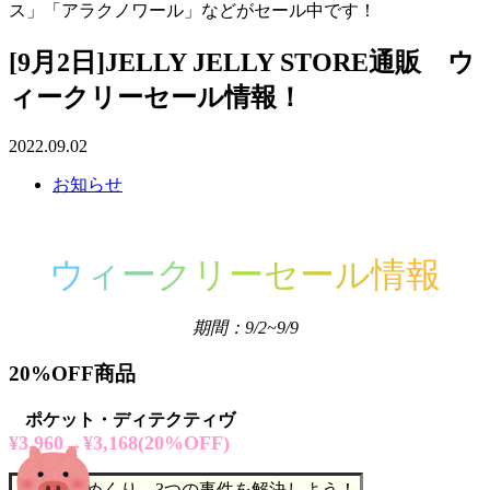
ス」「アラクノワール」などがセール中です！
[9月2日]JELLY JELLY STORE通販 ウ
ィークリーセール情報！
2022.09.02
お知らせ
ウ
ィ
ー
ク
リ
ー
セ
ー
ル
情
報
期間：9/2~9/9
20%OFF商品
ポケット・ディテクティヴ
¥3,960→¥3,168(20%OFF)
カードをめくり、3つの事件を解決しよう！