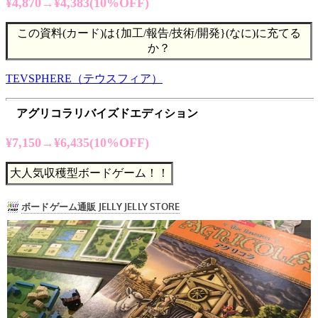
¥4,870→¥4,383(10%OFF)
この資料(カード)は{加工/報告/技術/開発}(なに)に充てる
か？
TEVSPHERE（テウスフィア）
アグリコラリバイズドエディション
¥7,150→¥6,435(10%OFF)
大人気収穫型ボードゲーム！！