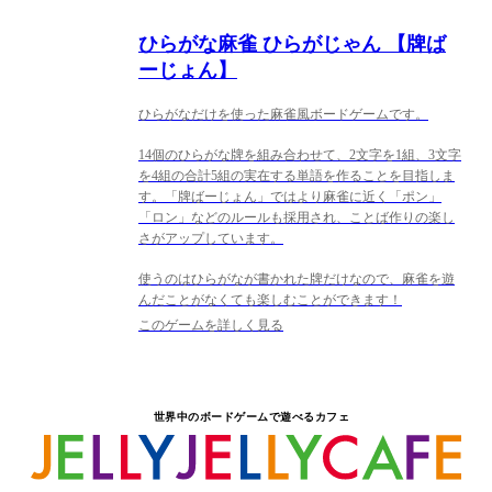
ひらがな麻雀 ひらがじゃん 【牌ば
ーじょん】
ひらがなだけを使った麻雀風ボードゲームです。
14個のひらがな牌を組み合わせて、2文字を1組、3文字
を4組の合計5組の実在する単語を作ることを目指しま
す。「牌ばーじょん」ではより麻雀に近く「ポン」
「ロン」などのルールも採用され、ことば作りの楽し
さがアップしています。
使うのはひらがなが書かれた牌だけなので、麻雀を遊
んだことがなくても楽しむことができます！
このゲームを詳しく見る
世界中のボードゲームで遊べるカフェ