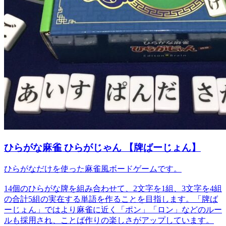
ひらがな麻雀 ひらがじゃん 【牌ばーじょん】
ひらがなだけを使った麻雀風ボードゲームです。
14個のひらがな牌を組み合わせて、2文字を1組、3文字を4組
の合計5組の実在する単語を作ることを目指します。「牌ば
ーじょん」ではより麻雀に近く「ポン」「ロン」などのルー
ルも採用され、ことば作りの楽しさがアップしています。