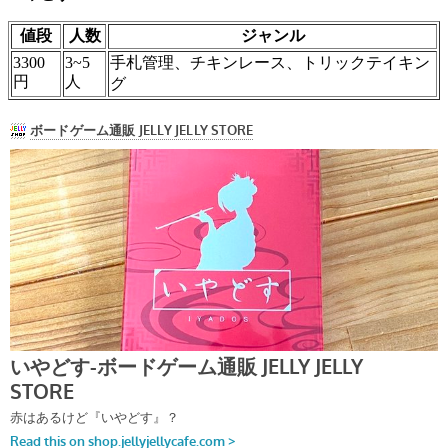
値段
人数
ジャンル
3300
3~5
手札管理、チキンレース、トリックテイキン
円
人
グ