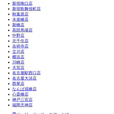
新宿南口店
新宿歌舞伎町店
秋葉原店
水道橋店
新橋店
高田馬場店
中野店
北千住店
吉祥寺店
立川店
横浜店
川崎店
大宮店
名古屋駅西口店
名古屋大須店
西尾店
なんば戎橋店
心斎橋店
神戸三宮店
福岡天神店