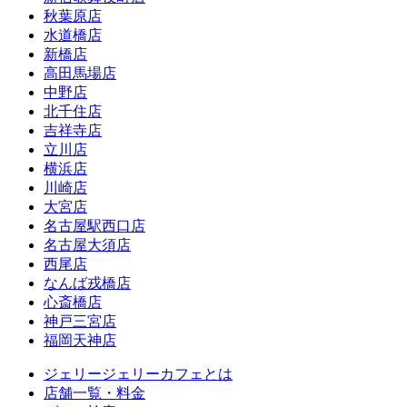
秋葉原店
水道橋店
新橋店
高田馬場店
中野店
北千住店
吉祥寺店
立川店
横浜店
川崎店
大宮店
名古屋駅西口店
名古屋大須店
西尾店
なんば戎橋店
心斎橋店
神戸三宮店
福岡天神店
ジェリージェリーカフェとは
店舗一覧・料金