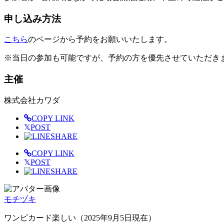
申し込み方法
こちら
のページから予約をお願いいたします。
※当日の参加も可能ですが、予約の方を優先させていただき
主催
株式会社カワダ
COPY LINK
𝕏
POST
SHARE
COPY LINK
𝕏
POST
SHARE
モチヅキ
ワンピカード楽しい（2025年9月5日現在）