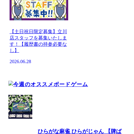
【土日祝日限定募集】立川
店スタッフを募集いたしま
す！【履歴書の持参必要な
し】
2026.06.28
ひらがな麻雀 ひらがじゃん 【牌ば