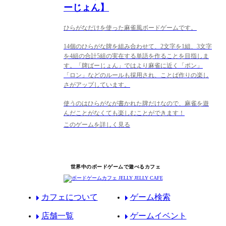
ーじょん】
ひらがなだけを使った麻雀風ボードゲームです。
14個のひらがな牌を組み合わせて、2文字を1組、3文字
を4組の合計5組の実在する単語を作ることを目指しま
す。「牌ばーじょん」ではより麻雀に近く「ポン」
「ロン」などのルールも採用され、ことば作りの楽し
さがアップしています。
使うのはひらがなが書かれた牌だけなので、麻雀を遊
んだことがなくても楽しむことができます！
このゲームを詳しく見る
世界中のボードゲームで遊べるカフェ
カフェについて
ゲーム検索
店舗一覧
ゲームイベント