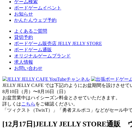
ゲーム検索
ボードゲームイベント
お知らせ
かんたんウェブ予約
よくあるご質問
貸切予約
ボードゲーム販売店 JELLY JELLY STORE
ボードゲーム通販
オリジナルゲームブランド
求人情報
お問い合わせ
JELLY JELLY CAFE では下記のようにお盆期間を設けさ
8月10日（月）〜8月16日（日）
お盆営業中はハイシーズン料金とさせていただきます。
詳しくは
こちら
をご確認ください。
「ツィクスト（TwixT）」「勇者ヌルポコ」などがセール中
[12月17日]JELLY JELLY STOR