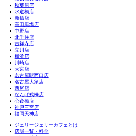
秋葉原店
水道橋店
新橋店
高田馬場店
中野店
北千住店
吉祥寺店
立川店
横浜店
川崎店
大宮店
名古屋駅西口店
名古屋大須店
西尾店
なんば戎橋店
心斎橋店
神戸三宮店
福岡天神店
ジェリージェリーカフェとは
店舗一覧・料金