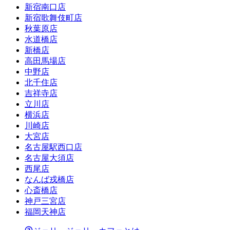
新宿南口店
新宿歌舞伎町店
秋葉原店
水道橋店
新橋店
高田馬場店
中野店
北千住店
吉祥寺店
立川店
横浜店
川崎店
大宮店
名古屋駅西口店
名古屋大須店
西尾店
なんば戎橋店
心斎橋店
神戸三宮店
福岡天神店