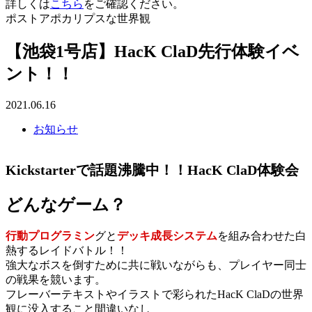
詳しくは
こちら
をご確認ください。
ポストアポカリプスな世界観
【池袋1号店】HacK ClaD先行体験イベ
ント！！
2021.06.16
お知らせ
Kickstarterで話題沸騰中！！HacK ClaD体験会
どんなゲーム？
行動プログラミン
グと
デッキ成長システム
を組み合わせた白
熱するレイドバトル！！
強大なボスを倒すために共に戦いながらも、プレイヤー同士
の戦果を競います。
フレーバーテキストやイラストで彩られたHacK ClaDの世界
観に没入すること間違いなし