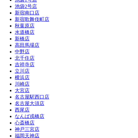
池袋2号店
新宿南口店
新宿歌舞伎町店
秋葉原店
水道橋店
新橋店
高田馬場店
中野店
北千住店
吉祥寺店
立川店
横浜店
川崎店
大宮店
名古屋駅西口店
名古屋大須店
西尾店
なんば戎橋店
心斎橋店
神戸三宮店
福岡天神店