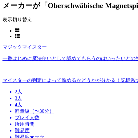
メーカーが「Oberschwäbische Magne
表示切り替え
マジックマイスター
一番はじめに魔法使いとして認めてもらうのはいったいどの
マイスターの判定によって進めるかどうかが分かる！記憶系
2人
3人
4人
軽量級（〜30分）
プレイ人数
所用時間
難易度
難易度★☆☆