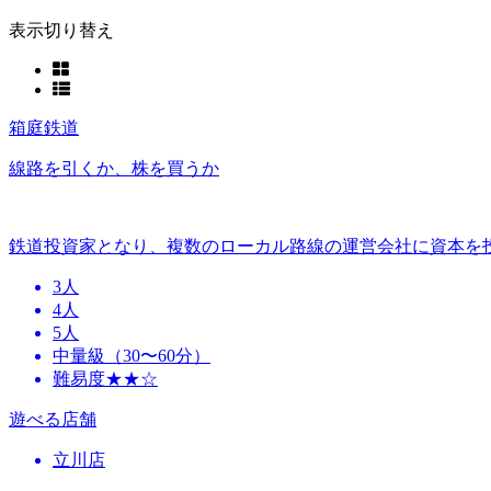
表示切り替え
箱庭鉄道
線路を引くか、株を買うか
鉄道投資家となり、複数のローカル路線の運営会社に資本を
3人
4人
5人
中量級（30〜60分）
難易度★★☆
遊べる店舗
立川店