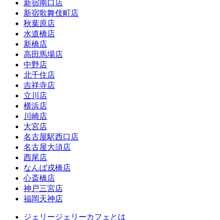
新宿南口店
新宿歌舞伎町店
秋葉原店
水道橋店
新橋店
高田馬場店
中野店
北千住店
吉祥寺店
立川店
横浜店
川崎店
大宮店
名古屋駅西口店
名古屋大須店
西尾店
なんば戎橋店
心斎橋店
神戸三宮店
福岡天神店
ジェリージェリーカフェとは