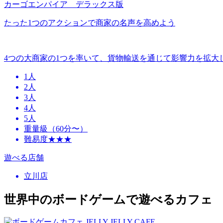
カーゴエンパイア デラックス版
​たった1つのアクションで商家の名声を高めよう
4つの大商家の1つを率いて、貨物輸送を通じて影響力を拡大
1人
2人
3人
4人
5人
重量級（60分〜）
難易度★★★
遊べる店舗
立川店
世界中のボードゲームで遊べるカフェ