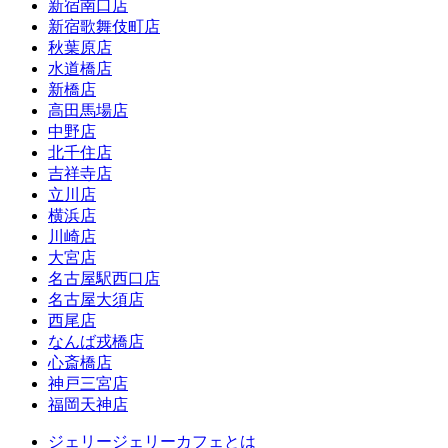
新宿南口店
新宿歌舞伎町店
秋葉原店
水道橋店
新橋店
高田馬場店
中野店
北千住店
吉祥寺店
立川店
横浜店
川崎店
大宮店
名古屋駅西口店
名古屋大須店
西尾店
なんば戎橋店
心斎橋店
神戸三宮店
福岡天神店
ジェリージェリーカフェとは