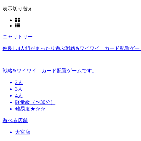
表示切り替え
ニャリトリー
仲良し4人組がまったり遊ぶ戦略&ワイワイ！カード配置ゲー
戦略&ワイワイ！カード配置ゲームです。
2人
3人
4人
軽量級（〜30分）
難易度★☆☆
遊べる店舗
大宮店