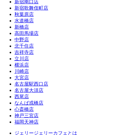
新宿南口店
新宿歌舞伎町店
秋葉原店
水道橋店
新橋店
高田馬場店
中野店
北千住店
吉祥寺店
立川店
横浜店
川崎店
大宮店
名古屋駅西口店
名古屋大須店
西尾店
なんば戎橋店
心斎橋店
神戸三宮店
福岡天神店
ジェリージェリーカフェとは