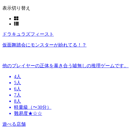
表示切り替え
ドラキュラズフィースト
仮面舞踏会にモンスターが紛れてる！？
他のプレイヤーの正体を暴き合う嘘無しの推理ゲームです。
4人
5人
6人
7人
8人
軽量級（〜30分）
難易度★☆☆
遊べる店舗