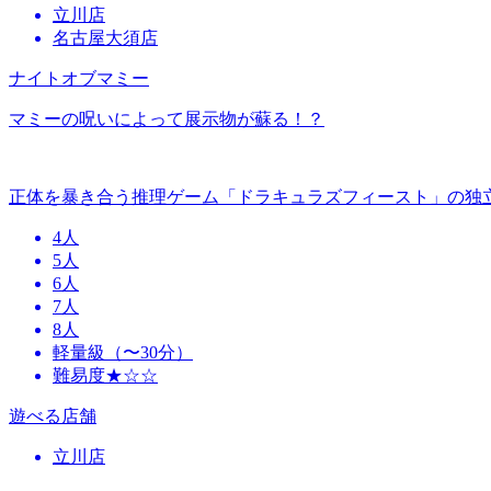
立川店
名古屋大須店
ナイトオブマミー
マミーの呪いによって展示物が蘇る！？
正体を暴き合う推理ゲーム「ドラキュラズフィースト」の独
4人
5人
6人
7人
8人
軽量級（〜30分）
難易度★☆☆
遊べる店舗
立川店