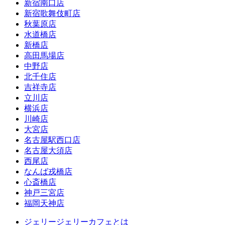
新宿南口店
新宿歌舞伎町店
秋葉原店
水道橋店
新橋店
高田馬場店
中野店
北千住店
吉祥寺店
立川店
横浜店
川崎店
大宮店
名古屋駅西口店
名古屋大須店
西尾店
なんば戎橋店
心斎橋店
神戸三宮店
福岡天神店
ジェリージェリーカフェとは