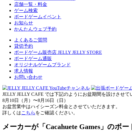
店舗一覧・料金
ゲーム検索
ボードゲームイベント
お知らせ
かんたんウェブ予約
よくあるご質問
貸切予約
ボードゲーム販売店 JELLY JELLY STORE
ボードゲーム通販
オリジナルゲームブランド
求人情報
お問い合わせ
JELLY JELLY CAFE では下記のようにお盆期間を設けさ
8月10日（月）〜8月16日（日）
お盆営業中はハイシーズン料金とさせていただきます。
詳しくは
こちら
をご確認ください。
メーカーが「Cacahuete Games」の