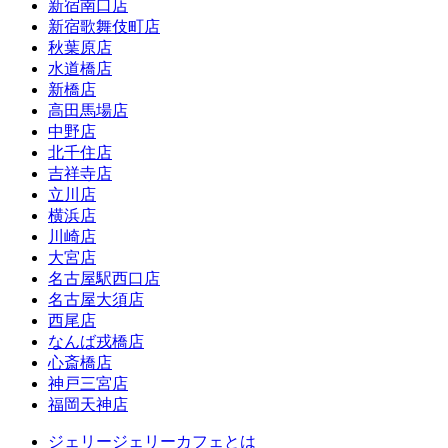
新宿南口店
新宿歌舞伎町店
秋葉原店
水道橋店
新橋店
高田馬場店
中野店
北千住店
吉祥寺店
立川店
横浜店
川崎店
大宮店
名古屋駅西口店
名古屋大須店
西尾店
なんば戎橋店
心斎橋店
神戸三宮店
福岡天神店
ジェリージェリーカフェとは