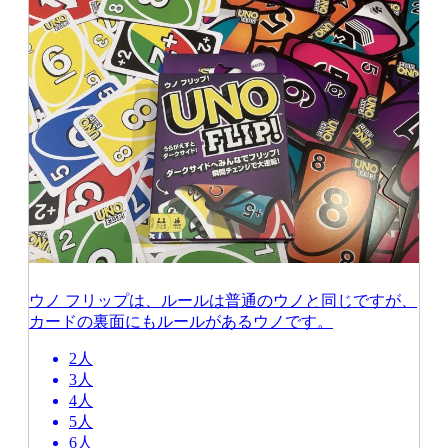
ウノ フリップは、ルールは普通のウノと同じですが、
カードの裏面にもルールがあるウノです。
2人
3人
4人
5人
6人