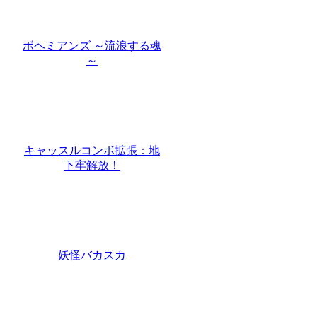
ボヘミアンズ ～流浪する魂
～
キャッスルコンボ拡張：地
下牢解放！
妖怪バカスカ