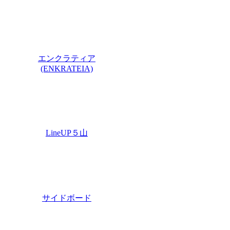
エンクラティア
(ENKRATEIA)
LineUP５山
サイドボード