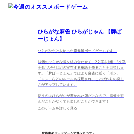
ひらがな麻雀 ひらがじゃん 【牌ば
ーじょん】
ひらがなだけを使った麻雀風ボードゲームです。
14個のひらがな牌を組み合わせて、2文字を1組、3文字
を4組の合計5組の実在する単語を作ることを目指しま
す。「牌ばーじょん」ではより麻雀に近く「ポン」
「ロン」などのルールも採用され、ことば作りの楽し
さがアップしています。
使うのはひらがなが書かれた牌だけなので、麻雀を遊
んだことがなくても楽しむことができます！
このゲームを詳しく見る
世界中のボードゲームで遊べるカフェ