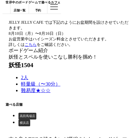
世界中のボードゲームで遊べるカフェ
店舗一覧
予約
JELLY JELLY CAFE では下記のようにお盆期間を設けさせていただ
きます。
8月10日（月）〜8月16日（日）
お盆営業中はハイシーズン料金とさせていただきます。
詳しくは
こちら
をご確認ください。
ボードゲーム紹介
妖怪とスペルを使いこなし勝利を掴め！
妖怪1504
2人
軽量級（〜30分）
難易度★☆☆
遊べる店舗
高田馬場店
横浜店