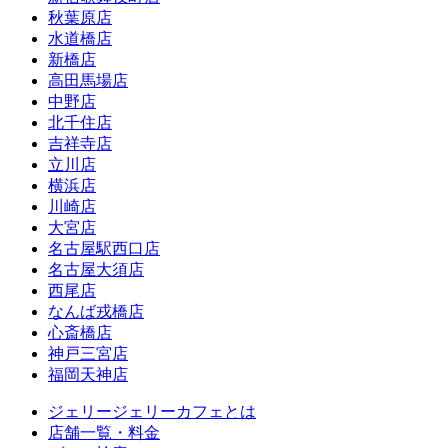
秋葉原店
水道橋店
新橋店
高田馬場店
中野店
北千住店
吉祥寺店
立川店
横浜店
川崎店
大宮店
名古屋駅西口店
名古屋大須店
西尾店
なんば戎橋店
心斎橋店
神戸三宮店
福岡天神店
ジェリージェリーカフェとは
店舗一覧・料金