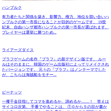
ハンブルク
有力者たちと関係を築き、影響力、権力、地位を競い合いハ
ンブルクの第一市長になることが目的のゲームです。 19世
紀末、自由ハンザ都市ハンブルクの第一市長が選ばれます。
プレイヤーは選挙に勝つため...
ライアーズダイス
ブラフゲームの名作『ブラフ』の新デザイン版です。 ルー
ルはそのままに、韓国のゲーム出版社によってリメイクされ
たバージョンです。 元々の『ブラフ』はノンテーマでした
が、こちらは海賊船をモチー...
ピーナッツ
一攫千金目指してコマを進めるか、諦めるか……！ 答えは
サイコロ次第。 手番でやることは、 ①０から５の目が書か