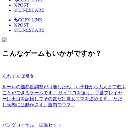
𝕏
POST
SHARE
COPY LINK
𝕏
POST
SHARE
こんなゲームもいかがですか？
あわてんぼ魔女
ルールの難易度調整が可能なため、お子様から大人まで遊ぶ
ことができるゲームです。 サイコロを振り、手番プレイヤ
ーは出目を記憶してその数だけ魔女コマを進めます。 ただ
し実際には動かさず、脳内でコマ...
パンダロイヤル 拡張セット