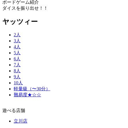
ボードゲーム紹介
ダイスを振り出せ！！
ヤッツィー
2人
3人
4人
5人
6人
7人
8人
9人
10人
軽量級（〜30分）
難易度★☆☆
遊べる店舗
立川店