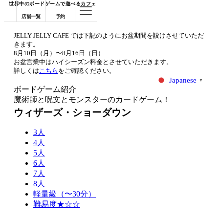
世界中のボードゲームで遊べるカフェ
店舗一覧
予約
JELLY JELLY CAFE では下記のようにお盆期間を設けさせていただ
きます。
8月10日（月）〜8月16日（日）
お盆営業中はハイシーズン料金とさせていただきます。
詳しくは
こちら
をご確認ください。
Japanese
▼
ボードゲーム紹介
魔術師と呪文とモンスターのカードゲーム！
ウィザーズ・ショーダウン
3人
4人
5人
6人
7人
8人
軽量級（〜30分）
難易度★☆☆