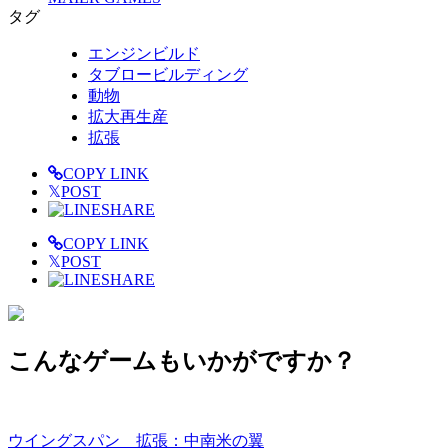
タグ
エンジンビルド
タブロービルディング
動物
拡大再生産
拡張
COPY LINK
𝕏
POST
SHARE
COPY LINK
𝕏
POST
SHARE
こんなゲームもいかがですか？
ウイングスパン 拡張：中南米の翼