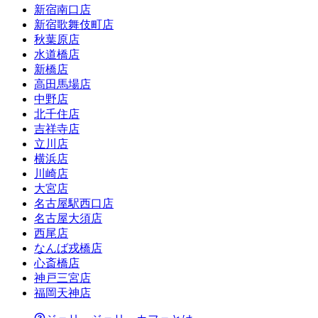
新宿南口店
新宿歌舞伎町店
秋葉原店
水道橋店
新橋店
高田馬場店
中野店
北千住店
吉祥寺店
立川店
横浜店
川崎店
大宮店
名古屋駅西口店
名古屋大須店
西尾店
なんば戎橋店
心斎橋店
神戸三宮店
福岡天神店