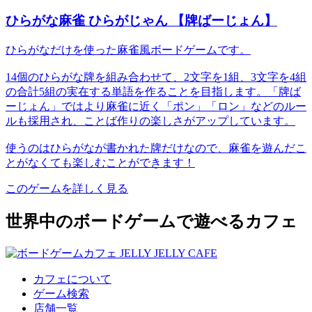
ひらがな麻雀 ひらがじゃん 【牌ばーじょん】
ひらがなだけを使った麻雀風ボードゲームです。
14個のひらがな牌を組み合わせて、2文字を1組、3文字を4組
の合計5組の実在する単語を作ることを目指します。「牌ば
ーじょん」ではより麻雀に近く「ポン」「ロン」などのルー
ルも採用され、ことば作りの楽しさがアップしています。
使うのはひらがなが書かれた牌だけなので、麻雀を遊んだこ
とがなくても楽しむことができます！
このゲームを詳しく見る
世界中のボードゲームで遊べるカフェ
カフェについて
ゲーム検索
店舗一覧