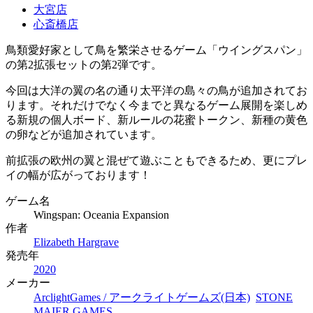
大宮店
心斎橋店
鳥類愛好家として鳥を繁栄させるゲーム「ウイングスパン」
の第2拡張セットの第2弾です。
今回は大洋の翼の名の通り太平洋の島々の鳥が追加されてお
ります。それだけでなく今までと異なるゲーム展開を楽しめ
る新規の個人ボード、新ルールの花蜜トークン、新種の黄色
の卵などが追加されています。
前拡張の欧州の翼と混ぜて遊ぶこともできるため、更にプレ
イの幅が広がっております！
ゲーム名
Wingspan: Oceania Expansion
作者
Elizabeth Hargrave
発売年
2020
メーカー
ArclightGames / アークライトゲームズ(日本)
STONE
MAIER GAMES