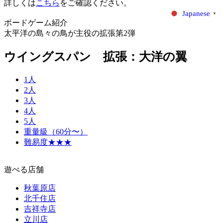
詳しくは
こちら
をご確認ください。
Japanese
▼
ボードゲーム紹介
太平洋の島々の鳥が主役の拡張第2弾
ウイングスパン 拡張：大洋の翼
1人
2人
3人
4人
5人
重量級（60分〜）
難易度★★★
遊べる店舗
秋葉原店
北千住店
吉祥寺店
立川店