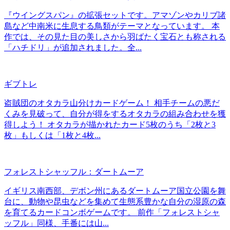
『ウイングスパン』の拡張セットです。アマゾンやカリブ諸
島など中南米に生息する鳥類がテーマとなっています。 本
作では、その見た目の美しさから羽ばたく宝石とも称される
「ハチドリ」が追加されました。全...
ギブトレ
盗賊団のオタカラ山分けカードゲーム！ 相手チームの悪だ
くみを見破って、自分が得をするオタカラの組み合わせを獲
得しよう！ オタカラが描かれたカード5枚のうち「2枚と3
枚」もしくは「1枚と4枚...
フォレストシャッフル：ダートムーア
イギリス南西部、デボン州にあるダートムーア国立公園を舞
台に、動物や昆虫などを集めて生態系豊かな自分の湿原の森
を育てるカードコンボゲームです。 前作「フォレストシャ
ッフル」同様、手番には山...