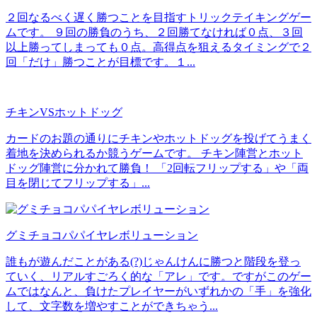
２回なるべく遅く勝つことを目指すトリックテイキングゲー
ムです。 ９回の勝負のうち、２回勝てなければ０点、３回
以上勝ってしまっても０点。高得点を狙えるタイミングで２
回「だけ」勝つことが目標です。１...
チキンVSホットドッグ
カードのお題の通りにチキンやホットドッグを投げてうまく
着地を決められるか競うゲームです。 チキン陣営とホット
ドッグ陣営に分かれて勝負！ 「2回転フリップする」や「両
目を閉じてフリップする」...
グミチョコパパイヤレボリューション
誰もが遊んだことがある(?)じゃんけんに勝つと階段を登っ
ていく、リアルすごろく的な「アレ」です。ですがこのゲー
ムではなんと、負けたプレイヤーがいずれかの「手」を強化
して、文字数を増やすことができちゃう...