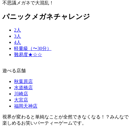
不思議メガネで大混乱！
パニックメガネチャレンジ
2人
3人
4人
軽量級（〜30分）
難易度★☆☆
遊べる店舗
秋葉原店
水道橋店
川崎店
大宮店
福岡天神店
視界が変わると単純なことが全然できなくなる！？みんなで
楽しめるお笑いパーティーゲームです。