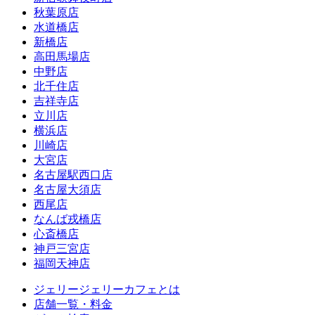
秋葉原店
水道橋店
新橋店
高田馬場店
中野店
北千住店
吉祥寺店
立川店
横浜店
川崎店
大宮店
名古屋駅西口店
名古屋大須店
西尾店
なんば戎橋店
心斎橋店
神戸三宮店
福岡天神店
ジェリージェリーカフェとは
店舗一覧・料金