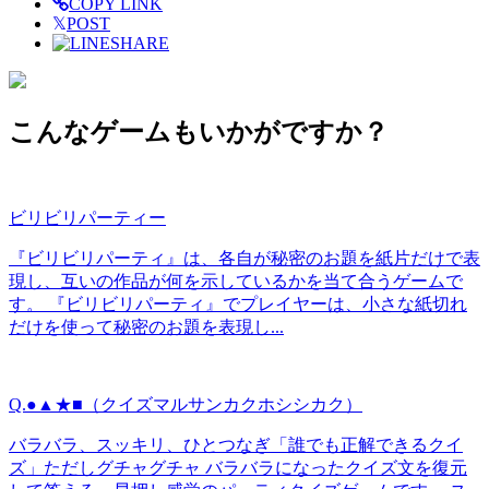
COPY LINK
𝕏
POST
SHARE
こんなゲームもいかがですか？
ビリビリパーティー
『ビリビリパーティ』は、各自が秘密のお題を紙片だけで表
現し、互いの作品が何を示しているかを当て合うゲームで
す。 『ビリビリパーティ』でプレイヤーは、小さな紙切れ
だけを使って秘密のお題を表現し...
Q.●▲★■（クイズマルサンカクホシシカク）
バラバラ、スッキリ、ひとつなぎ「誰でも正解できるクイ
ズ」ただしグチャグチャ バラバラになったクイズ文を復元