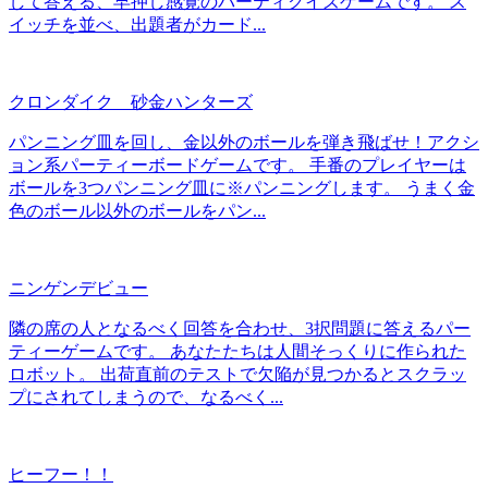
して答える、早押し感覚のパーティクイズゲームです。 ス
イッチを並べ、出題者がカード...
クロンダイク 砂金ハンターズ
パンニング皿を回し、金以外のボールを弾き飛ばせ！アクシ
ョン系パーティーボードゲームです。 手番のプレイヤーは
ボールを3つパンニング皿に※パンニングします。 うまく金
色のボール以外のボールをパン...
ニンゲンデビュー
隣の席の人となるべく回答を合わせ、3択問題に答えるパー
ティーゲームです。 あなたたちは人間そっくりに作られた
ロボット。 出荷直前のテストで欠陥が見つかるとスクラッ
プにされてしまうので、なるべく...
ヒーフー！！