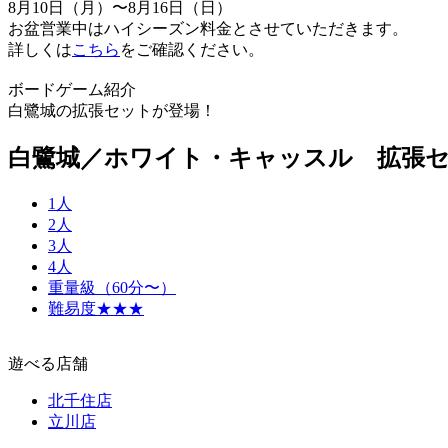
8月10日（月）〜8月16日（日）
お盆営業中はハイシーズン料金とさせていただきます。
詳しくは
こちら
をご確認ください。
ボードゲーム紹介
白鷺城の拡張セットが登場！
白鷺城／ホワイト・キャッスル 拡張
1人
2人
3人
4人
重量級（60分〜）
難易度★★★
遊べる店舗
北千住店
立川店