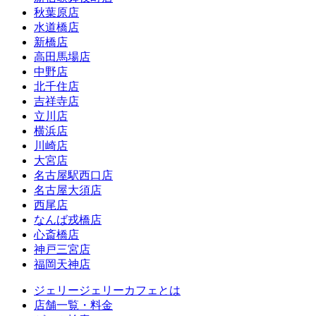
秋葉原店
水道橋店
新橋店
高田馬場店
中野店
北千住店
吉祥寺店
立川店
横浜店
川崎店
大宮店
名古屋駅西口店
名古屋大須店
西尾店
なんば戎橋店
心斎橋店
神戸三宮店
福岡天神店
ジェリージェリーカフェとは
店舗一覧・料金