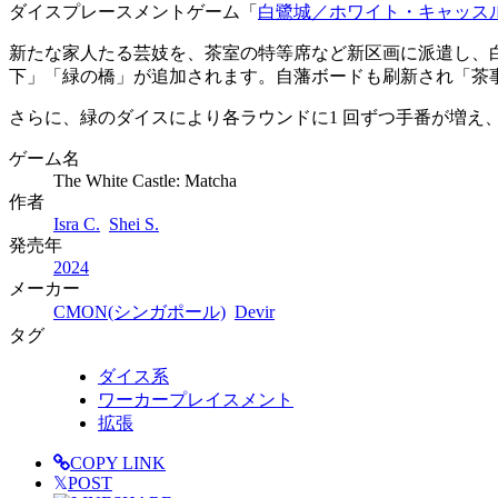
ダイスプレースメントゲーム「
白鷺城／ホワイト・キャッス
新たな家人たる芸妓を、茶室の特等席など新区画に派遣し、
下」「緑の橋」が追加されます。自藩ボードも刷新され「茶
さらに、緑のダイスにより各ラウンドに1 回ずつ手番が増え
ゲーム名
The White Castle: Matcha
作者
Isra C.
Shei S.
発売年
2024
メーカー
CMON(シンガポール)
Devir
タグ
ダイス系
ワーカープレイスメント
拡張
COPY LINK
𝕏
POST