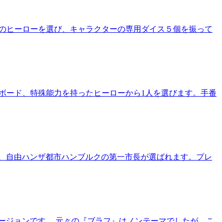
人のヒーローを選び、キャラクターの専用ダイス５個を振って
やボード、特殊能力を持ったヒーローから1人を選びます。手番
末、自由ハンザ都市ハンブルクの第一市長が選ばれます。プレ
ージョンです。 元々の『ブラフ』はノンテーマでしたが、こ