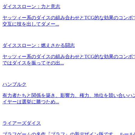
ダイススローン：力と意志
ヤッツィー系のダイスの組み合わせとTCG的な効果のコンボ
交互に技を出してダメー...
ダイススローン：燃えさかる闘志
ヤッツィー系のダイスの組み合わせとTCG的な効果のコンボ
ではダイスを振ってその出...
ハンブルク
有力者たちと関係を築き、影響力、権力、地位を競い合いハン
イヤーは選挙に勝つため...
ライアーズダイス
ブラフゲームの名作『ブラフ』の新デザイン版です。 ルール