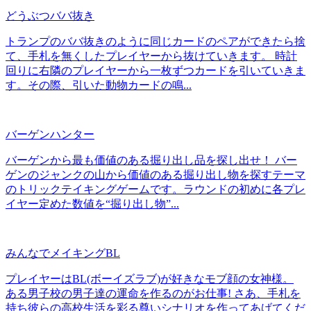
どうぶつババ抜き
トランプのババ抜きのように同じカードのペアができたら捨
て、手札を無くしたプレイヤーから抜けていきます。 時計
回りに右隣のプレイヤーから一枚ずつカードを引いていきま
す。その際、引いた動物カードの鳴...
バーゲンハンター
バーゲンから最も価値のある掘り出し品を探し出せ！ バー
ゲンのジャンクの山から価値のある掘り出し物を探すテーマ
のトリックテイキングゲームです。ラウンドの初めに各プレ
イヤー定めた数値を“掘り出し物”...
みんなでメイキングBL
プレイヤーはBL(ボーイズラブ)が好きなモブ顔の女神様。
ある男子校の男子達の運命を作るのがお仕事! さあ、手札を
持ち彼らの高校生活を彩る尊いシナリオを作ってあげてくだ