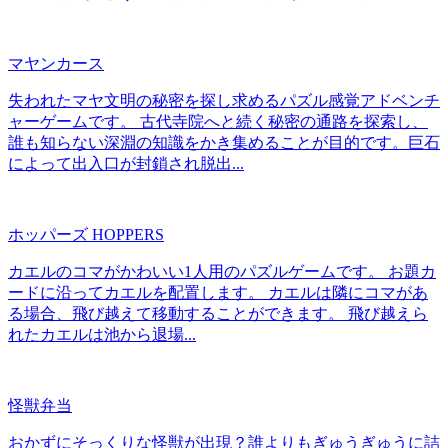
マヤンカース
失われたマヤ文明の秘密を探し求めるパズル感覚アドベンチ
ャーゲームです。 古代寺院へと続く秘密の通路を探索し、
誰も知らない深淵の知識をかき集めることが目的です。巨石
によって出入口が封鎖され脱出...
ホッパーズ HOPPERS
カエルのコマがかわいい1人用のパズルゲームです。 お題カ
ードに沿ってカエルを配置します。 カエルは隣にコマがあ
る場合、飛び越えて移動することができます。 飛び越えら
れたカエルは池から退場...
怪獣弁当
おかずにそっくりな怪獣が出現？誰よりもぎゅうぎゅうに詰