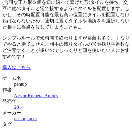
(合同な正方形５個を辺に沿って繋げた形)タイルを持ち、交
互に他のタイルと辺で接するようにタイルを配置します。し
かし、その時配置可能な最も高い位置にタイルを配置しなけ
ればならないため、適切に置くタイルや場所をを選択しない
と相手に得点を渡してしまうことも...
シンプルルールで短時間で終わりますが葛藤も多く、手なり
でやると勝てません。相手の残りタイルの形や残り手番数な
ど注意することが多いのでじっくりと頭を使いたい人におす
すめです！
購入はこちら
ゲーム名
pentup
作者
Néstor Romeral Andrés
発売年
2014
メーカー
nestorgames
タグ