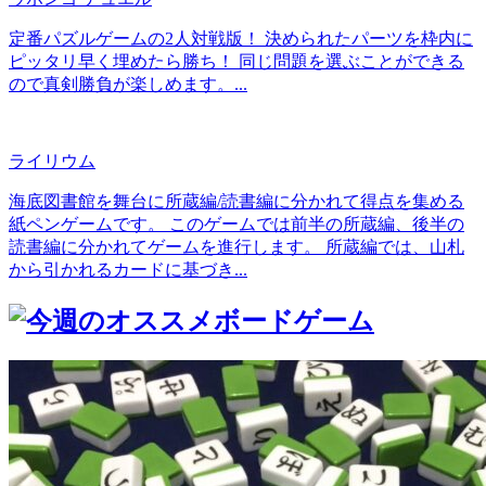
定番パズルゲームの2人対戦版！ 決められたパーツを枠内に
ピッタリ早く埋めたら勝ち！ 同じ問題を選ぶことができる
ので真剣勝負が楽しめます。...
ライリウム
海底図書館を舞台に所蔵編/読書編に分かれて得点を集める
紙ペンゲームです。 このゲームでは前半の所蔵編、後半の
読書編に分かれてゲームを進行します。 所蔵編では、山札
から引かれるカードに基づき...