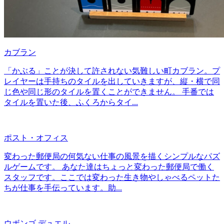
カブラン
「かぶる」ことが決して許されない気難しい町カブラン。プ
レイヤーは手持ちのタイルを出していきますが、縦・横で同
じ色や同じ形のタイルを置くことができません。 手番では
タイルを置いた後、ふくろからタイ...
ポスト・オフィス
変わった郵便局の何気ない仕事の風景を描くシンプルなパズ
ルゲームです。 あなた達はちょっと変わった郵便局で働く
スタッフです。ここでは変わった生き物やしゃべるペットた
ちが仕事を手伝っています。助...
ウボンゴ デュエル