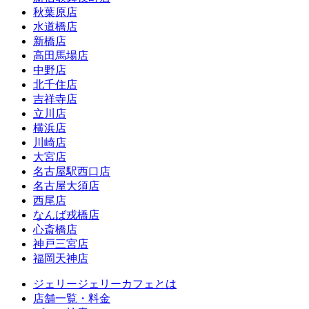
秋葉原店
水道橋店
新橋店
高田馬場店
中野店
北千住店
吉祥寺店
立川店
横浜店
川崎店
大宮店
名古屋駅西口店
名古屋大須店
西尾店
なんば戎橋店
心斎橋店
神戸三宮店
福岡天神店
ジェリージェリーカフェとは
店舗一覧・料金