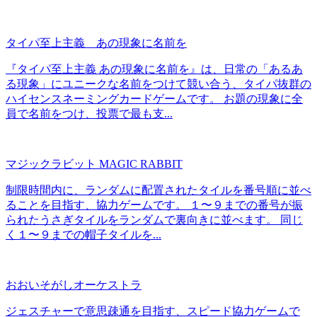
タイパ至上主義 あの現象に名前を
『タイパ至上主義 あの現象に名前を』は、日常の「あるあ
る現象」にユニークな名前をつけて競い合う、タイパ抜群の
ハイセンスネーミングカードゲームです。 お題の現象に全
員で名前をつけ、投票で最も支...
マジックラビット MAGIC RABBIT
制限時間内に、ランダムに配置されたタイルを番号順に並べ
ることを目指す、協力ゲームです。 １〜９までの番号が振
られたうさぎタイルをランダムで裏向きに並べます。 同じ
く１〜９までの帽子タイルを...
おおいそがしオーケストラ
ジェスチャーで意思疎通を目指す、スピード協力ゲームで