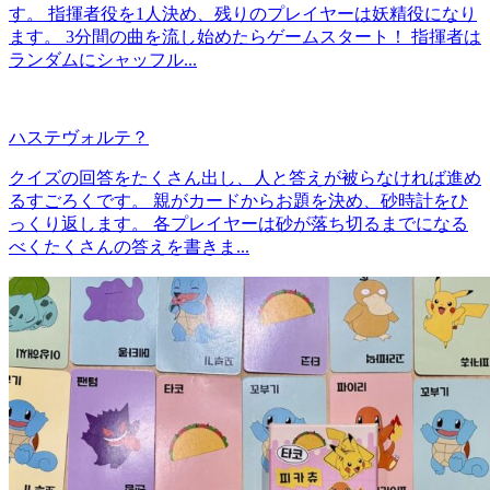
す。 指揮者役を1人決め、残りのプレイヤーは妖精役になり
ます。 3分間の曲を流し始めたらゲームスタート！ 指揮者は
ランダムにシャッフル...
ハステヴォルテ？
クイズの回答をたくさん出し、人と答えが被らなければ進め
るすごろくです。 親がカードからお題を決め、砂時計をひ
っくり返します。 各プレイヤーは砂が落ち切るまでになる
べくたくさんの答えを書きま...