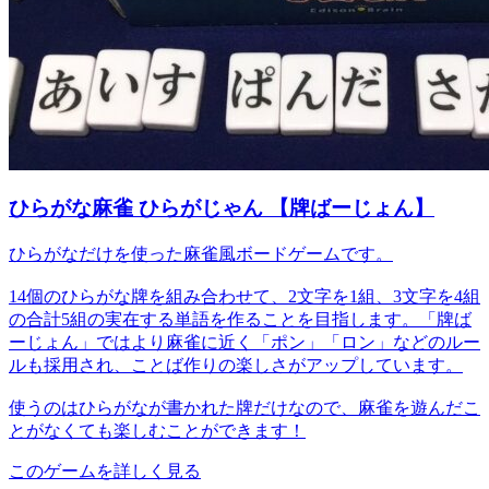
ひらがな麻雀 ひらがじゃん 【牌ばーじょん】
ひらがなだけを使った麻雀風ボードゲームです。
14個のひらがな牌を組み合わせて、2文字を1組、3文字を4組
の合計5組の実在する単語を作ることを目指します。「牌ば
ーじょん」ではより麻雀に近く「ポン」「ロン」などのルー
ルも採用され、ことば作りの楽しさがアップしています。
使うのはひらがなが書かれた牌だけなので、麻雀を遊んだこ
とがなくても楽しむことができます！
このゲームを詳しく見る