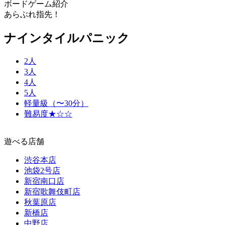
ボードゲーム紹介
あらぶれ指先！
ナインタイルパニック
2人
3人
4人
5人
軽量級（〜30分）
難易度★☆☆
遊べる店舗
渋谷本店
池袋2号店
新宿南口店
新宿歌舞伎町店
秋葉原店
新橋店
中野店