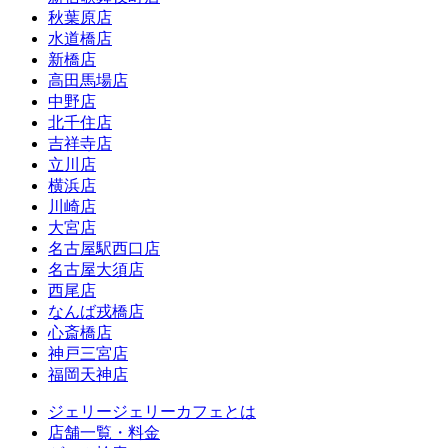
秋葉原店
水道橋店
新橋店
高田馬場店
中野店
北千住店
吉祥寺店
立川店
横浜店
川崎店
大宮店
名古屋駅西口店
名古屋大須店
西尾店
なんば戎橋店
心斎橋店
神戸三宮店
福岡天神店
ジェリージェリーカフェとは
店舗一覧・料金