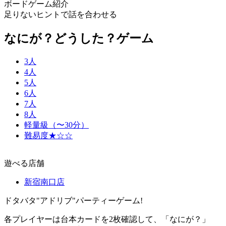
ボードゲーム紹介
足りないヒントで話を合わせる
なにが？どうした？ゲーム
3人
4人
5人
6人
7人
8人
軽量級（〜30分）
難易度★☆☆
遊べる店舗
新宿南口店
ドタバタ"アドリブ"パーティーゲーム!
各プレイヤーは台本カードを2枚確認して、「なにが？」