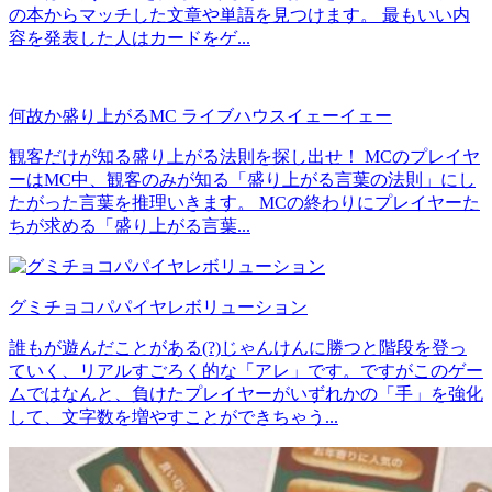
の本からマッチした文章や単語を見つけます。 最もいい内
容を発表した人はカードをゲ...
何故か盛り上がるMC ライブハウスイェーイェー
観客だけが知る盛り上がる法則を探し出せ！ MCのプレイヤ
ーはMC中、観客のみが知る「盛り上がる言葉の法則」にし
たがった言葉を推理いきます。 MCの終わりにプレイヤーた
ちが求める「盛り上がる言葉...
グミチョコパパイヤレボリューション
誰もが遊んだことがある(?)じゃんけんに勝つと階段を登っ
ていく、リアルすごろく的な「アレ」です。ですがこのゲー
ムではなんと、負けたプレイヤーがいずれかの「手」を強化
して、文字数を増やすことができちゃう...