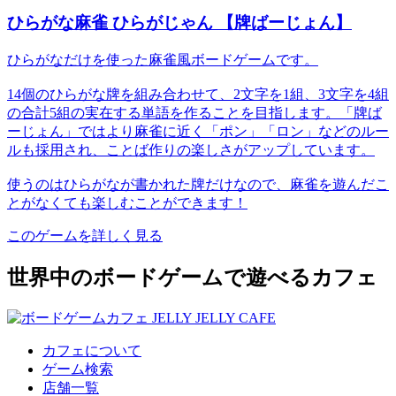
ひらがな麻雀 ひらがじゃん 【牌ばーじょん】
ひらがなだけを使った麻雀風ボードゲームです。
14個のひらがな牌を組み合わせて、2文字を1組、3文字を4組
の合計5組の実在する単語を作ることを目指します。「牌ば
ーじょん」ではより麻雀に近く「ポン」「ロン」などのルー
ルも採用され、ことば作りの楽しさがアップしています。
使うのはひらがなが書かれた牌だけなので、麻雀を遊んだこ
とがなくても楽しむことができます！
このゲームを詳しく見る
世界中のボードゲームで遊べるカフェ
カフェについて
ゲーム検索
店舗一覧