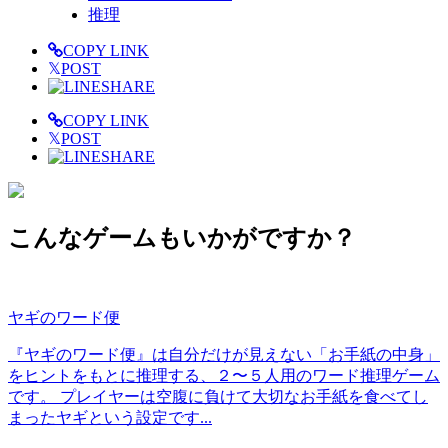
推理
COPY LINK
𝕏
POST
SHARE
COPY LINK
𝕏
POST
SHARE
こんなゲームもいかがですか？
ヤギのワード便
『ヤギのワード便』は自分だけが見えない「お手紙の中身」
をヒントをもとに推理する、２〜５人用のワード推理ゲーム
です。 プレイヤーは空腹に負けて大切なお手紙を食べてし
まったヤギという設定です...