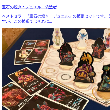
宝石の煌き：デュエル 偽造者
ベストセラー『宝石の煌き：デュエル』の拡張セットです。
すが、この拡張ではそれに...