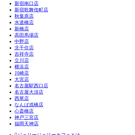
新宿南口店
新宿歌舞伎町店
秋葉原店
水道橋店
新橋店
高田馬場店
中野店
北千住店
吉祥寺店
立川店
横浜店
川崎店
大宮店
名古屋駅西口店
名古屋大須店
西尾店
なんば戎橋店
心斎橋店
神戸三宮店
福岡天神店
ジェリージェリーカフェとは