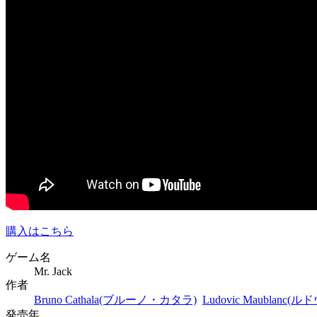
購入はこちら
ゲーム名
Mr. Jack
作者
Bruno Cathala(ブルーノ・カタラ)
Ludovic Maublan
発売年