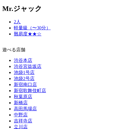
Mr.ジャック
2人
軽量級（〜30分）
難易度★★☆
遊べる店舗
渋谷本店
渋谷宮益坂店
池袋1号店
池袋2号店
新宿南口店
新宿歌舞伎町店
秋葉原店
新橋店
高田馬場店
中野店
吉祥寺店
立川店