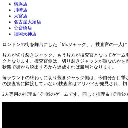
横浜店
川崎店
大宮店
名古屋大須店
心斎橋店
福岡天神店
ロンドンの街を舞台にした「Mr.ジャック」。捜査官の一人
片方が切り裂きジャック、もう片方が捜査官となってゲーム開
クとなります。捜査官側は、切り裂きジャックが誰なのかを
状態で街から脱出するかを達成すれば勝利となります。
毎ラウンドの終わりに切り裂きジャック側は、今自分が目撃
の捜査官に隣接していない)捜査官はアリバイが発見され、
2人専用の推理＆心理戦のゲームです。同じく推理＆心理戦