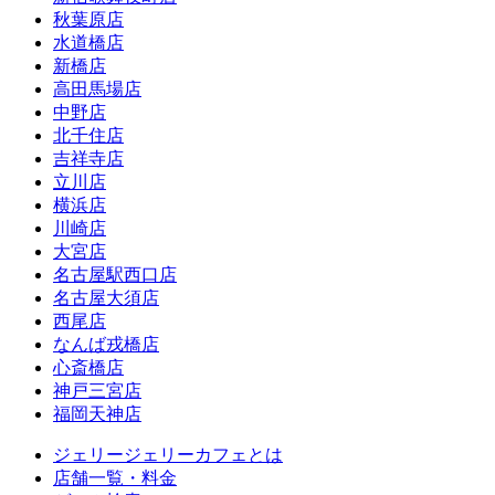
秋葉原店
水道橋店
新橋店
高田馬場店
中野店
北千住店
吉祥寺店
立川店
横浜店
川崎店
大宮店
名古屋駅西口店
名古屋大須店
西尾店
なんば戎橋店
心斎橋店
神戸三宮店
福岡天神店
ジェリージェリーカフェとは
店舗一覧・料金