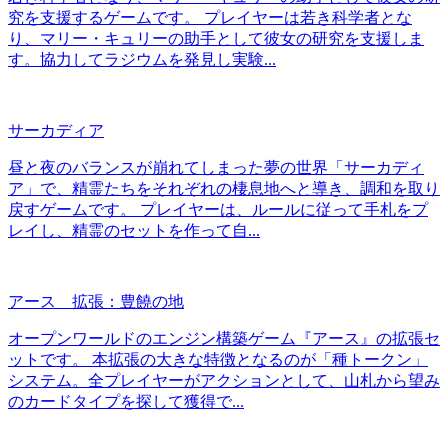
究を支援するゲームです。 プレイヤーは若き科学者とな
り、マリー・キュリーの助手として彼女の研究を支援しま
す。協力してラジウムを発見し実験...
サーカディア
昼と夜のバランスが崩れてしまった夢の世界「サーカディ
ア」で、精霊たちをそれぞれの棲息地へと導き、調和を取り
戻すゲームです。 プレイヤーは、ルールに従って手札をプ
レイし、精霊のセットを作って自...
アース 拡張：豊饒の地
オープンワールドのエンジン構築ゲーム『アース』の拡張セ
ットです。 本拡張の大きな特徴となるのが「種トークン」
システム。全プレイヤーがアクションとして、山札から望み
のカードタイプを探して獲得で...