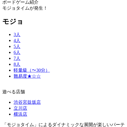
ボードゲーム紹介
モジョタイムが発生！
モジョ
3人
4人
5人
6人
7人
8人
軽量級（〜30分）
難易度★☆☆
遊べる店舗
渋谷宮益坂店
立川店
横浜店
「モジョタイム」によるダイナミックな展開が楽しいパーテ