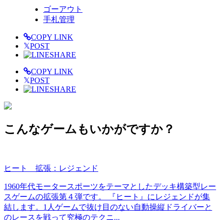
ゴーアウト
手札管理
COPY LINK
𝕏
POST
SHARE
COPY LINK
𝕏
POST
SHARE
こんなゲームもいかがですか？
ヒート 拡張：レジェンド
1960年代モータースポーツをテーマとしたデッキ構築型レー
スゲームの拡張第４弾です。 『ヒート』にレジェンドが集
結します。1人ゲームで抜け目のない自動操縦ドライバーと
のレースを戦って究極のテクニ...