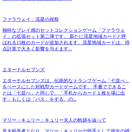
ファラウェイ：流星の祝祭
独特なプレイ感のセットコレクションゲーム「ファラウェ
イ」の拡張セット第二弾です。 新たに流星地域カードと呼
ばれる15枚のカードが追加されます。流星地域カードは、得
点計算で大きく影響を与えます...
エターナルセブンズ
エターナルセブンズは、伝統的なトランプゲーム「七並べ」
をベースにした対戦型カードゲームです。 手番でできるこ
とは「七並べ」と同じで、「手札からカード１枚を場に出
す」もしくは「パス」をする、の...
マリー・キュリー：キュリー夫人の軌跡を辿って
若き科学者となり、マリー・キュリーの助手として彼女の研