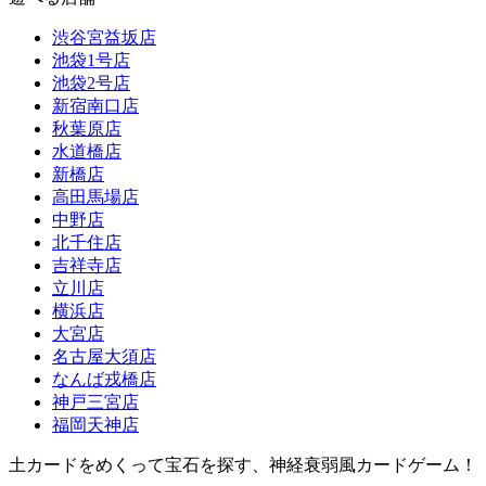
渋谷宮益坂店
池袋1号店
池袋2号店
新宿南口店
秋葉原店
水道橋店
新橋店
高田馬場店
中野店
北千住店
吉祥寺店
立川店
横浜店
大宮店
名古屋大須店
なんば戎橋店
神戸三宮店
福岡天神店
土カードをめくって宝石を探す、神経衰弱風カードゲーム！