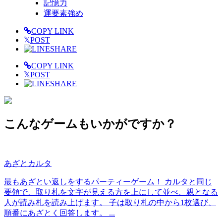
記憶力
運要素強め
COPY LINK
𝕏
POST
SHARE
COPY LINK
𝕏
POST
SHARE
こんなゲームもいかがですか？
あざとカルタ
最もあざとい返しをするパーティーゲーム！ カルタと同じ
要領で、取り札を文字が見える方を上にして並べ、親となる
人が読み札を読み上げます。 子は取り札の中から1枚選び、
順番にあざとく回答します。 ...