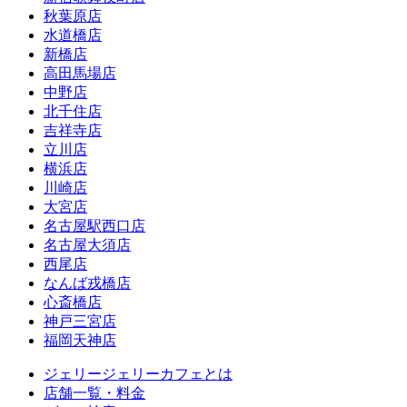
秋葉原店
水道橋店
新橋店
高田馬場店
中野店
北千住店
吉祥寺店
立川店
横浜店
川崎店
大宮店
名古屋駅西口店
名古屋大須店
西尾店
なんば戎橋店
心斎橋店
神戸三宮店
福岡天神店
ジェリージェリーカフェとは
店舗一覧・料金