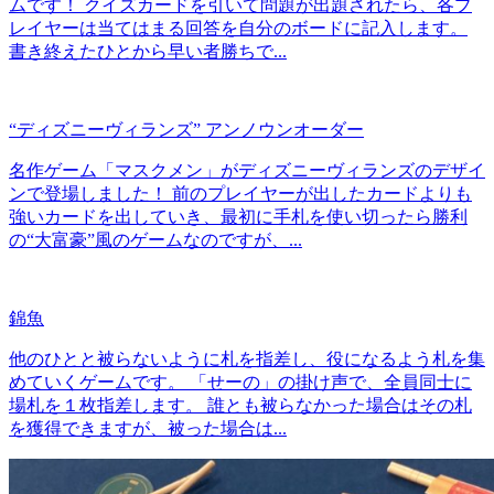
ムです！ クイズカードを引いて問題が出題されたら、各プ
レイヤーは当てはまる回答を自分のボードに記入します。
書き終えたひとから早い者勝ちで...
“ディズニーヴィランズ” アンノウンオーダー
名作ゲーム「マスクメン」がディズニーヴィランズのデザイ
ンで登場しました！ 前のプレイヤーが出したカードよりも
強いカードを出していき、最初に手札を使い切ったら勝利
の“大富豪”風のゲームなのですが、...
錦魚
他のひとと被らないように札を指差し、役になるよう札を集
めていくゲームです。 「せーの」の掛け声で、全員同士に
場札を１枚指差します。 誰とも被らなかった場合はその札
を獲得できますが、被った場合は...