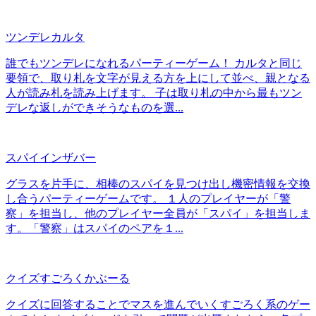
ツンデレカルタ
誰でもツンデレになれるパーティーゲーム！ カルタと同じ
要領で、取り札を文字が見える方を上にして並べ、親となる
人が読み札を読み上げます。 子は取り札の中から最もツン
デレな返しができそうなものを選...
スパイインザバー
グラスを片手に、相棒のスパイを見つけ出し機密情報を交換
し合うパーティーゲームです。 １人のプレイヤーが「警
察」を担当し、他のプレイヤー全員が「スパイ」を担当しま
す。「警察」はスパイのペアを１...
クイズすごろくかぶーる
クイズに回答することでマスを進んでいくすごろく系のゲー