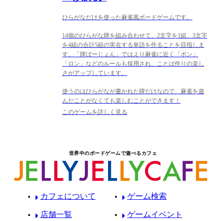
ひらがなだけを使った麻雀風ボードゲームです。
14個のひらがな牌を組み合わせて、2文字を1組、3文字
を4組の合計5組の実在する単語を作ることを目指しま
す。「牌ばーじょん」ではより麻雀に近く「ポン」
「ロン」などのルールも採用され、ことば作りの楽し
さがアップしています。
使うのはひらがなが書かれた牌だけなので、麻雀を遊
んだことがなくても楽しむことができます！
このゲームを詳しく見る
世界中のボードゲームで遊べるカフェ
カフェについて
ゲーム検索
店舗一覧
ゲームイベント