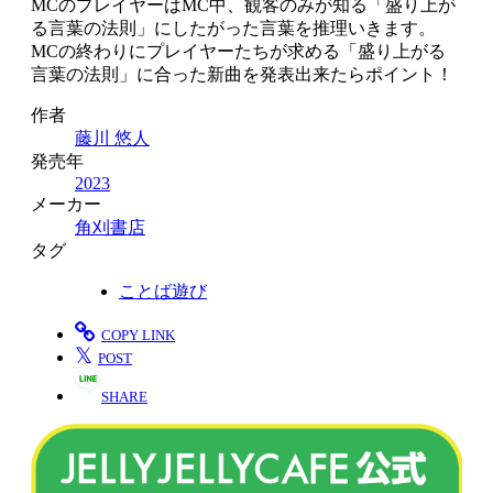
MCのプレイヤーはMC中、観客のみが知る「盛り上が
る言葉の法則」にしたがった言葉を推理いきます。
MCの終わりにプレイヤーたちが求める「盛り上がる
言葉の法則」に合った新曲を発表出来たらポイント！
作者
藤川 悠人
発売年
2023
メーカー
角刈書店
タグ
ことば遊び
COPY LINK
𝕏
POST
SHARE