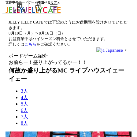
世界中のボードゲームで遊べるカフェ
店舗一覧
予約
JELLY JELLY CAFE では下記のようにお盆期間を設けさせていただ
きます。
8月10日（月）〜8月16日（日）
お盆営業中はハイシーズン料金とさせていただきます。
詳しくは
こちら
をご確認ください。
Japanese
▼
ボードゲーム紹介
お前らー！盛り上がってるかー！！
何故か盛り上がるMC ライブハウスイェー
イェー
3人
4人
5人
6人
7人
8人