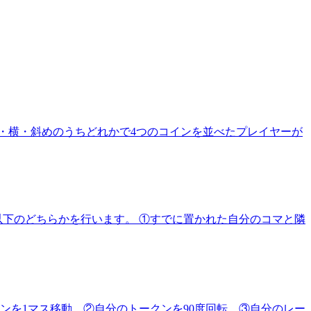
・横・斜めのうちどれかで4つのコインを並べたプレイヤーが
以下のどちらかを行います。 ①すでに置かれた自分のコマと隣
ンを1マス移動、②自分のトークンを90度回転、③自分のレー