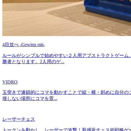
4目並べ -Gewinn mit-
ルールがシンプルで始めやすい２人用アブストラクトゲーム
勝者となります。2人用のゲ...
VIDRO
玉突きで連鎖的にコマを動かすことで縦・横・斜めに自分のコ
接しない場所にコマを置...
レーザーチェス
トークンを動かし、レーザーで攻撃！新感覚チェス的戦略ゲー