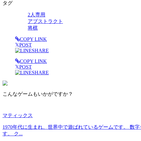
タグ
2人専用
アブストラクト
将棋
COPY LINK
𝕏
POST
SHARE
COPY LINK
𝕏
POST
SHARE
こんなゲームもいかがですか？
マティックス
1970年代に生まれ、世界中で遊ばれているゲームです。 数
す。 ク...