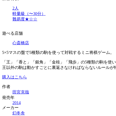
2人
軽量級（〜30分）
難易度★☆☆
遊べる店舗
心斎橋店
5×5マスの盤で5種類の駒を使って対戦するミニ将棋ゲーム。
「王」「香と」「銀角」「金桂」「飛歩」の5種類の駒を使
王以外の駒は動かすごとに裏返さなければならないルールが
購入はこちら
作者
田宮克哉
発売年
2014
メーカー
幻冬舎