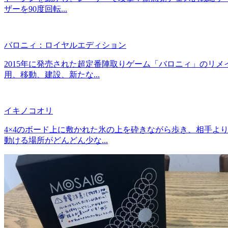
ザーを90度回転...
バロニィ：ロイヤルエディション
2015年に発売された超定番陣取りゲーム「バロニィ」のリ
用、移動、建設、新たな...
イキノコオリ
4×4のボード上に敷かれた氷の上を砕きながら歩き、相手よ
動ける場所がどんどん少な...