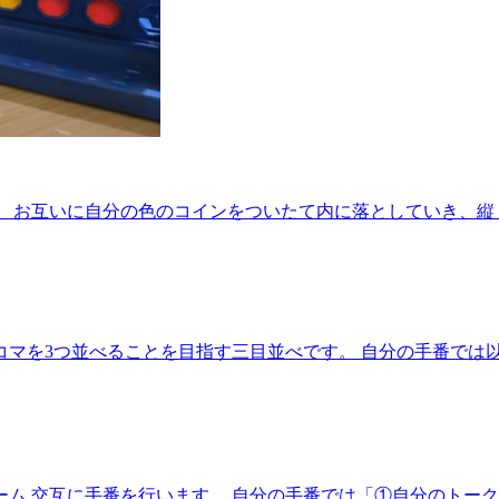
。 お互いに自分の色のコインをついたて内に落としていき、縦
マを3つ並べることを目指す三目並べです。 自分の手番では
ム 交互に手番を行います。 自分の手番では「①自分のトーク