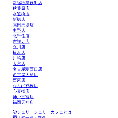
新宿歌舞伎町店
秋葉原店
水道橋店
新橋店
高田馬場店
中野店
北千住店
吉祥寺店
立川店
横浜店
川崎店
大宮店
名古屋駅西口店
名古屋大須店
西尾店
なんば戎橋店
心斎橋店
神戸三宮店
福岡天神店
ジェリージェリーカフェとは
店舗一覧・料金