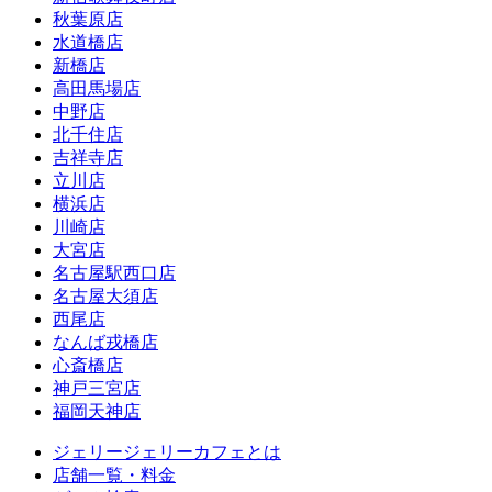
秋葉原店
水道橋店
新橋店
高田馬場店
中野店
北千住店
吉祥寺店
立川店
横浜店
川崎店
大宮店
名古屋駅西口店
名古屋大須店
西尾店
なんば戎橋店
心斎橋店
神戸三宮店
福岡天神店
ジェリージェリーカフェとは
店舗一覧・料金