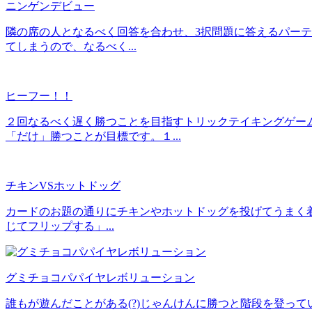
ニンゲンデビュー
隣の席の人となるべく回答を合わせ、3択問題に答えるパーテ
てしまうので、なるべく...
ヒーフー！！
２回なるべく遅く勝つことを目指すトリックテイキングゲー
「だけ」勝つことが目標です。１...
チキンVSホットドッグ
カードのお題の通りにチキンやホットドッグを投げてうまく着
じてフリップする」...
グミチョコパパイヤレボリューション
誰もが遊んだことがある(?)じゃんけんに勝つと階段を登っ