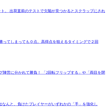
ット。 出荷直前のテストで欠陥が見つかるとスクラップにされ
勝ってしまっても０点。高得点を狙えるタイミングで２回
グ陣営に分かれて勝負！ 「2回転フリップする」や「両目を閉
ではなんと、負けたプレイヤーがいずれかの「手」を強化し