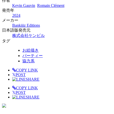
作者
Kevin Gauvin
Romain Clément
発売年
2024
メーカー
Bankiiiz Editions
日本語版発売元
株式会社ケンビル
タグ
お絵描き
パーティー
協力系
COPY LINK
𝕏
POST
SHARE
COPY LINK
𝕏
POST
SHARE