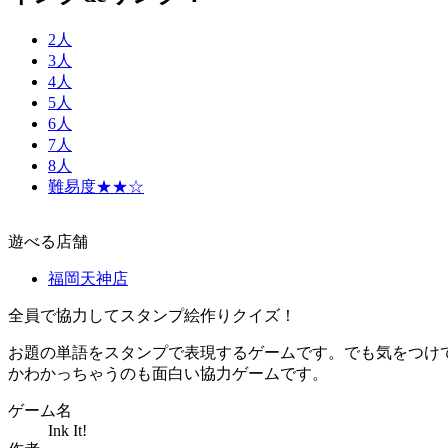
2人
3人
4人
5人
6人
7人
8人
難易度★★☆
遊べる店舗
福岡天神店
全員で協力してスタンプ絵作りクイズ！
お題の単語をスタンプで表現するゲームです。でも気をつけて
かわかっちゃうのも面白い協力ゲームです。
ゲーム名
Ink It!