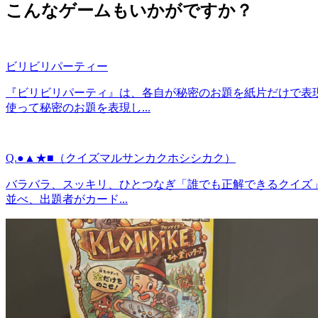
こんなゲームもいかがですか？
ビリビリパーティー
『ビリビリパーティ』は、各自が秘密のお題を紙片だけで表
使って秘密のお題を表現し...
Q.●▲★■（クイズマルサンカクホシシカク）
バラバラ、スッキリ、ひとつなぎ「誰でも正解できるクイズ」
並べ、出題者がカード...