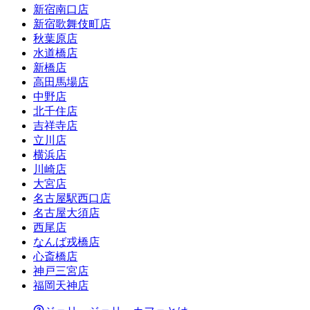
新宿南口店
新宿歌舞伎町店
秋葉原店
水道橋店
新橋店
高田馬場店
中野店
北千住店
吉祥寺店
立川店
横浜店
川崎店
大宮店
名古屋駅西口店
名古屋大須店
西尾店
なんば戎橋店
心斎橋店
神戸三宮店
福岡天神店