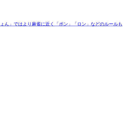
ーじょん」ではより麻雀に近く「ポン」「ロン」などのルールも