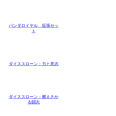
パンダロイヤル 拡張セッ
ト
ダイススローン：力と意志
ダイススローン：燃えさか
る闘志