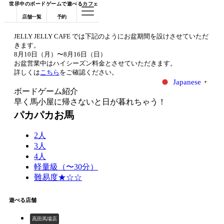
世界中のボードゲームで遊べるカフェ
店舗一覧
予約
JELLY JELLY CAFE では下記のようにお盆期間を設けさせていただ
きます。
8月10日（月）〜8月16日（日）
お盆営業中はハイシーズン料金とさせていただきます。
詳しくは
こちら
をご確認ください。
Japanese
▼
ボードゲーム紹介
早く馬小屋に帰さないと日が暮れちゃう！
パカパカお馬
2人
3人
4人
軽量級（〜30分）
難易度★☆☆
遊べる店舗
高田馬場店