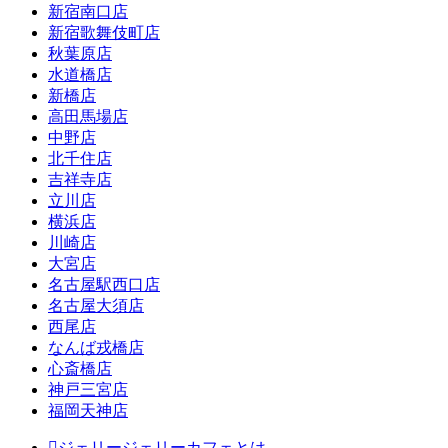
新宿南口店
新宿歌舞伎町店
秋葉原店
水道橋店
新橋店
高田馬場店
中野店
北千住店
吉祥寺店
立川店
横浜店
川崎店
大宮店
名古屋駅西口店
名古屋大須店
西尾店
なんば戎橋店
心斎橋店
神戸三宮店
福岡天神店
ジェリージェリーカフェとは