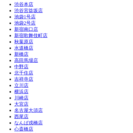
渋谷本店
渋谷宮益坂店
池袋1号店
池袋2号店
新宿南口店
新宿歌舞伎町店
秋葉原店
水道橋店
新橋店
高田馬場店
中野店
北千住店
吉祥寺店
立川店
横浜店
川崎店
大宮店
名古屋大須店
西尾店
なんば戎橋店
心斎橋店