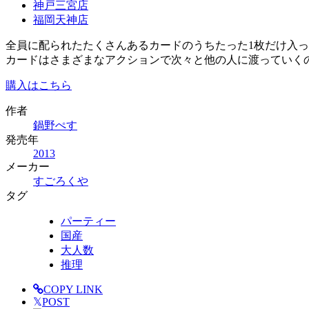
神戸三宮店
福岡天神店
全員に配られたたくさんあるカードのうちたった1枚だけ入
カードはさまざまなアクションで次々と他の人に渡っていく
購入はこちら
作者
鍋野ぺす
発売年
2013
メーカー
すごろくや
タグ
パーティー
国産
大人数
推理
COPY LINK
𝕏
POST