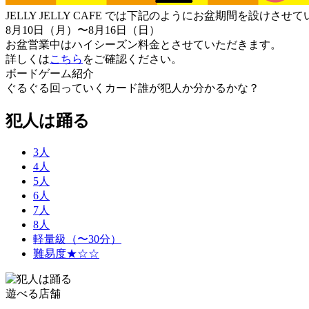
JELLY JELLY CAFE では下記のようにお盆期間を設けさ
8月10日（月）〜8月16日（日）
お盆営業中はハイシーズン料金とさせていただきます。
詳しくは
こちら
をご確認ください。
ボードゲーム紹介
ぐるぐる回っていくカード誰が犯人か分かるかな？
犯人は踊る
3人
4人
5人
6人
7人
8人
軽量級（〜30分）
難易度★☆☆
遊べる店舗