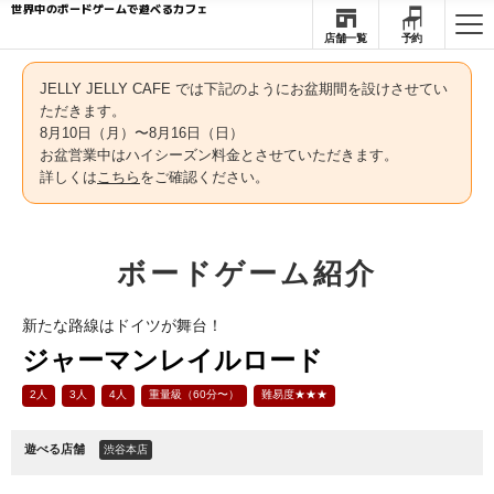
世界中のボードゲームで遊べるカフェ
店舗一覧
予約
JELLY JELLY CAFE では下記のようにお盆期間を設けさせてい
ただきます。
8月10日（月）〜8月16日（日）
お盆営業中はハイシーズン料金とさせていただきます。
詳しくは
こちら
をご確認ください。
ボードゲーム紹介
新たな路線はドイツが舞台！
ジャーマンレイルロード
2人
3人
4人
重量級（60分〜）
難易度★★★
遊べる店舗
渋谷本店