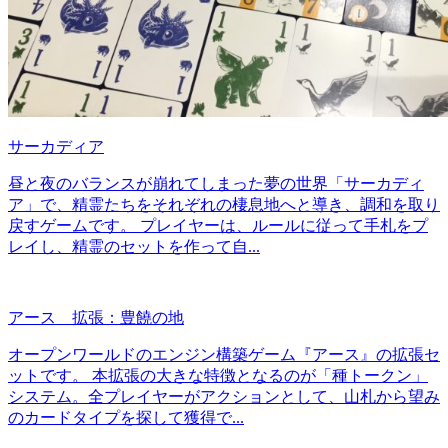
サーカディア
昼と夜のバランスが崩れてしまった夢の世界「サーカディ
ア」で、精霊たちをそれぞれの棲息地へと導き、調和を取り
戻すゲームです。 プレイヤーは、ルールに従って手札をプ
レイし、精霊のセットを作って自...
アース 拡張：豊饒の地
オープンワールドのエンジン構築ゲーム『アース』の拡張セ
ットです。 本拡張の大きな特徴となるのが「種トークン」
システム。全プレイヤーがアクションとして、山札から望み
のカードタイプを探して獲得で...