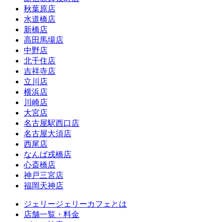
秋葉原店
水道橋店
新橋店
高田馬場店
中野店
北千住店
吉祥寺店
立川店
横浜店
川崎店
大宮店
名古屋駅西口店
名古屋大須店
西尾店
なんば戎橋店
心斎橋店
神戸三宮店
福岡天神店
ジェリージェリーカフェとは
店舗一覧・料金