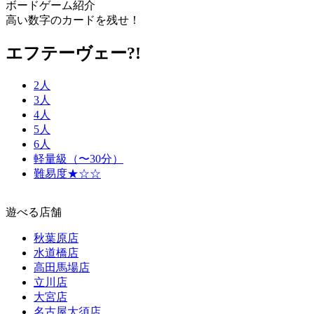
ボードゲーム紹介
高い数字のカードを残せ！
エフテーヴェー?!
2人
3人
4人
5人
6人
軽量級（〜30分）
難易度★☆☆
遊べる店舗
秋葉原店
水道橋店
高田馬場店
立川店
大宮店
名古屋大須店