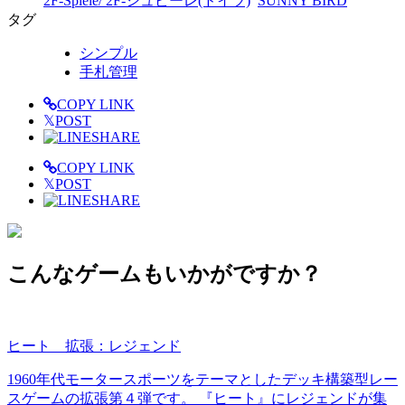
2F-Spiele/ 2F-シュピーレ(ドイツ)
SUNNY BIRD
タグ
シンプル
手札管理
COPY LINK
𝕏
POST
SHARE
COPY LINK
𝕏
POST
SHARE
こんなゲームもいかがですか？
ヒート 拡張：レジェンド
1960年代モータースポーツをテーマとしたデッキ構築型レー
スゲームの拡張第４弾です。 『ヒート』にレジェンドが集