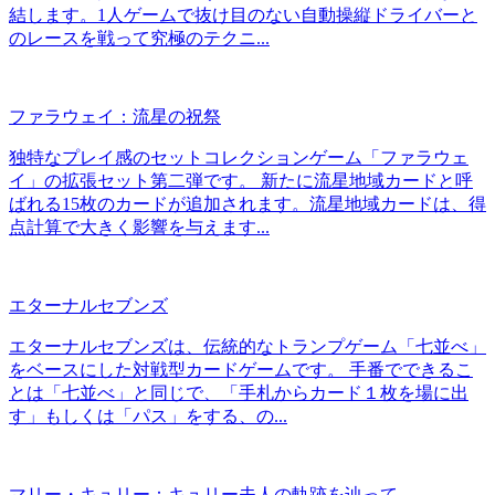
結します。1人ゲームで抜け目のない自動操縦ドライバーと
のレースを戦って究極のテクニ...
ファラウェイ：流星の祝祭
独特なプレイ感のセットコレクションゲーム「ファラウェ
イ」の拡張セット第二弾です。 新たに流星地域カードと呼
ばれる15枚のカードが追加されます。流星地域カードは、得
点計算で大きく影響を与えます...
エターナルセブンズ
エターナルセブンズは、伝統的なトランプゲーム「七並べ」
をベースにした対戦型カードゲームです。 手番でできるこ
とは「七並べ」と同じで、「手札からカード１枚を場に出
す」もしくは「パス」をする、の...
マリー・キュリー：キュリー夫人の軌跡を辿って