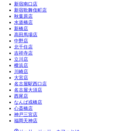
新宿南口店
新宿歌舞伎町店
秋葉原店
水道橋店
新橋店
高田馬場店
中野店
北千住店
吉祥寺店
立川店
横浜店
川崎店
大宮店
名古屋駅西口店
名古屋大須店
西尾店
なんば戎橋店
心斎橋店
神戸三宮店
福岡天神店