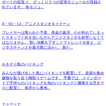
ボードの拡張 と、ざっくり３つの拡張モジュールが収録さ
れています。 各モジュ...
JI・SO・GI：アニメスタジオタイクーン
プレイヤーは限られた予算、借金の返済、心が折れてしまっ
たスタッフと向き合いながらアニメスタジオを経営しなくて
はなりません。 賢い決断を下すことでトレンドを捉え、ビ
ジネスチャンスを最大限に活かし、新た...
おきざり島のバイキング
みんなが逃げ出した島にバイキングを配置して、資源を集め
建物を取り合う陣取りゲームです。 手番では、メインボー
ドで手持ちのバイキングを他のバイキングと隣接する空きマ
スに配置し、海岸から奥地...
アクアリア