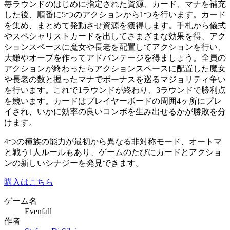
毎ラウンドのはじめに指定された資源、カード、マナを補充
した後、順番に5つのアクションから1つを行います。カード
を集め、まとめて発動させ資源を獲得します。手札から儀式
やスペシャリストカードを出してさまざまな効果を得、アク
ションスペースに魔女や長老を配置してアクションを行い、
大鎌やオーブを作ってアドバンテージを得ましょう。全員の
アクションが終わったらアクションスペースに配置した魔女
や長老の数と握ったマナでボーナスを巡るマジョリティ争い
を行います。これで1ラウンドが終わり、3ラウンドで勝利点
を競います。カードはプレイヤーボードの周囲4ヶ所にプレ
イされ、いかに効率の良いコンボを生み出せるかが勝敗を分
けます。
4つの種族の能力が最初から異なる非対称モード、オートマ
と戦う1人ルールもあり、ゲームのたびにカードとアクショ
ンの新しいシナジーを発見できます。
購入はこちら
ゲーム名
Evenfall
作者