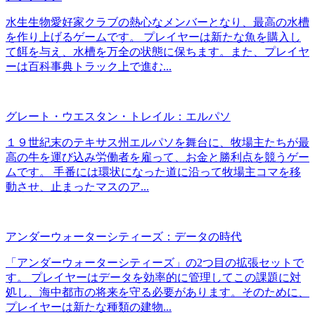
水生生物愛好家クラブの熱心なメンバーとなり、最高の水槽
を作り上げるゲームです。 プレイヤーは新たな魚を購入し
て餌を与え、水槽を万全の状態に保ちます。また、プレイヤ
ーは百科事典トラック上で進む...
グレート・ウエスタン・トレイル：エルパソ
１９世紀末のテキサス州エルパソを舞台に、牧場主たちが最
高の牛を運び込み労働者を雇って、お金と勝利点を競うゲー
ムです。 手番には環状になった道に沿って牧場主コマを移
動させ、止まったマスのア...
アンダーウォーターシティーズ：データの時代
「アンダーウォーターシティーズ」の2つ目の拡張セットで
す。 プレイヤーはデータを効率的に管理してこの課題に対
処し、海中都市の将来を守る必要があります。そのために、
プレイヤーは新たな種類の建物...