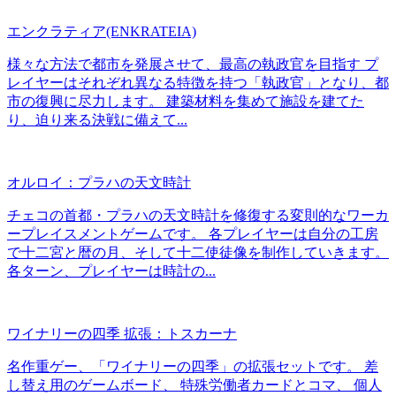
エンクラティア(ENKRATEIA)
様々な方法で都市を発展させて、最高の執政官を目指す プ
レイヤーはそれぞれ異なる特徴を持つ「執政官」となり、都
市の復興に尽力します。 建築材料を集めて施設を建てた
り、迫り来る決戦に備えて...
オルロイ：プラハの天文時計
チェコの首都・プラハの天文時計を修復する変則的なワーカ
ープレイスメントゲームです。 各プレイヤーは自分の工房
で十二宮と暦の月、そして十二使徒像を制作していきます。
各ターン、プレイヤーは時計の...
ワイナリーの四季 拡張：トスカーナ
名作重ゲー、「ワイナリーの四季」の拡張セットです。 差
し替え用のゲームボード、 特殊労働者カードとコマ、 個人