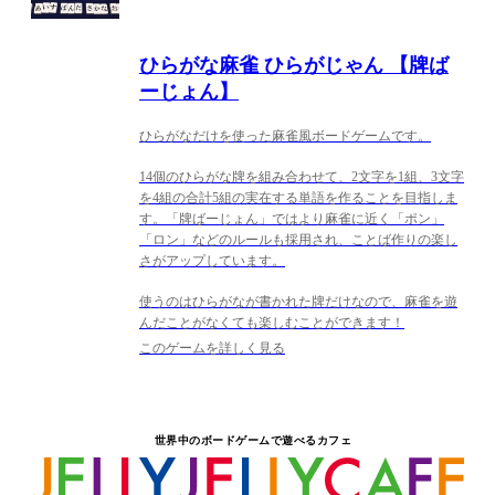
ひらがな麻雀 ひらがじゃん 【牌ば
ーじょん】
ひらがなだけを使った麻雀風ボードゲームです。
14個のひらがな牌を組み合わせて、2文字を1組、3文字
を4組の合計5組の実在する単語を作ることを目指しま
す。「牌ばーじょん」ではより麻雀に近く「ポン」
「ロン」などのルールも採用され、ことば作りの楽し
さがアップしています。
使うのはひらがなが書かれた牌だけなので、麻雀を遊
んだことがなくても楽しむことができます！
このゲームを詳しく見る
世界中のボードゲームで遊べるカフェ