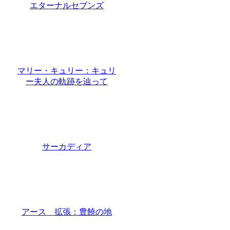
エターナルセブンズ
マリー・キュリー：キュリ
ー夫人の軌跡を辿って
サーカディア
アース 拡張：豊饒の地