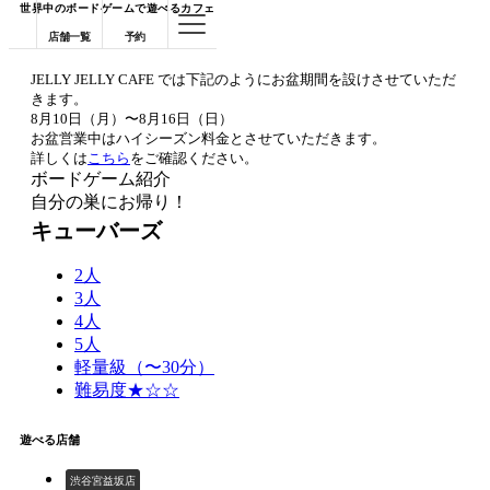
世界中のボードゲームで遊べるカフェ
店舗一覧
予約
JELLY JELLY CAFE では下記のようにお盆期間を設けさせていただ
きます。
8月10日（月）〜8月16日（日）
お盆営業中はハイシーズン料金とさせていただきます。
詳しくは
こちら
をご確認ください。
ボードゲーム紹介
自分の巣にお帰り！
キューバーズ
2人
3人
4人
5人
軽量級（〜30分）
難易度★☆☆
遊べる店舗
渋谷宮益坂店