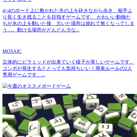
4×4のボード上に敷かれた氷の上を砕きながら歩き、相手よ
り長く生き残ることを目指すゲームです。 かわいい動物た
ちが氷の上を動いた後、元いた場所は崩れて無くなってしま
う…。動ける場所がどんどん少な...
MOSAIC
立体的にピラミッドが出来ていく様子が美しいゲームです。
コンボが発生するととっても気持ちいい！簡単ルールの2人
専用ゲームです。...