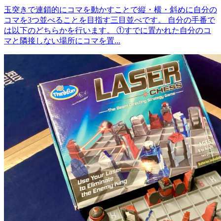
玉突きで連鎖的にコマを動かすことで縦・横・斜めに自分の
コマを3つ並べることを目指す三目並べです。 自分の手番で
は以下のどちらかを行います。 ①すでに置かれた自分のコ
マと隣接しない場所にコマを置...