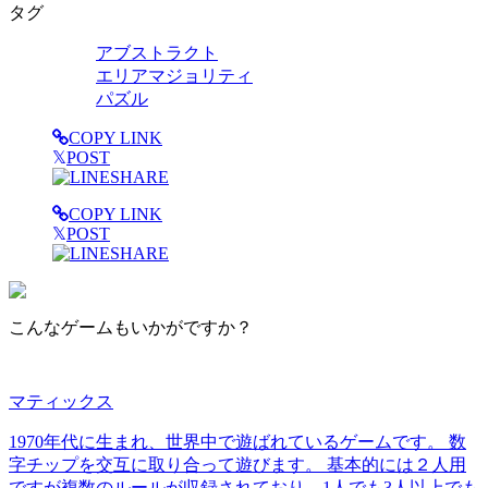
タグ
アブストラクト
エリアマジョリティ
パズル
COPY LINK
𝕏
POST
SHARE
COPY LINK
𝕏
POST
SHARE
こんなゲームもいかがですか？
マティックス
1970年代に生まれ、世界中で遊ばれているゲームです。 数
字チップを交互に取り合って遊びます。 基本的には２人用
ですが複数のルールが収録されており、1人でも3人以上でも