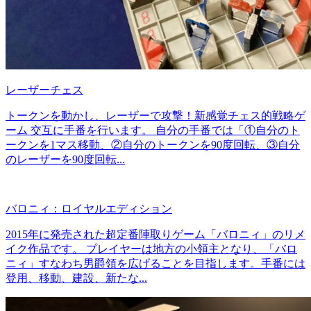
レーザーチェス
トークンを動かし、レーザーで攻撃！新感覚チェス的戦略ゲ
ーム 交互に手番を行います。 自分の手番では「①自分のト
ークンを1マス移動、②自分のトークンを90度回転、③自分
のレーザーを90度回転...
バロニィ：ロイヤルエディション
2015年に発売された超定番陣取りゲーム「バロニィ」のリメ
イク作品です。 プレイヤーは地方の小領主となり、「バロ
ニィ」すなわち男爵領を広げることを目指します。手番には
登用、移動、建設、新たな...