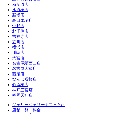
秋葉原店
水道橋店
新橋店
高田馬場店
中野店
北千住店
吉祥寺店
立川店
横浜店
川崎店
大宮店
名古屋駅西口店
名古屋大須店
西尾店
なんば戎橋店
心斎橋店
神戸三宮店
福岡天神店
ジェリージェリーカフェとは
店舗一覧・料金