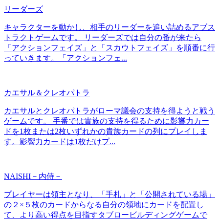
リーダーズ
キャラクターを動かし、相手のリーダーを追い詰めるアブス
トラクトゲームです。 リーダーズでは自分の番が来たら
「アクションフェイズ」と「スカウトフェイズ」を順番に行
っていきます。「アクションフェ...
カエサル＆クレオパトラ
カエサルとクレオパトラがローマ議会の支持を得ようと戦う
ゲームです。 手番では貴族の支持を得るために影響力カー
ドを1枚または2枚いずれかの貴族カードの列にプレイしま
す。影響力カードは1枚だけプ...
NAISHI－内侍－
プレイヤーは領主となり、「手札」と「公開されている場」
の２×５枚のカードからなる自分の領地にカードを配置し
て、より高い得点を目指すタブロービルディングゲームで